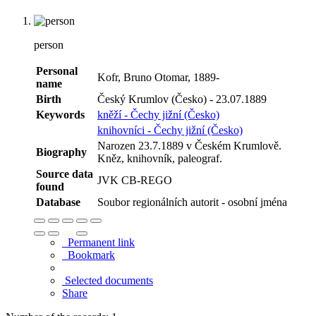
person
Personal
Kofr, Bruno Otomar, 1889-
name
Birth
Český Krumlov (Česko) - 23.07.1889
Keywords
kněží - Čechy jižní (Česko)
knihovníci - Čechy jižní (Česko)
Narozen 23.7.1889 v Českém Krumlově.
Biography
Kněz, knihovník, paleograf.
Source data
JVK CB-REGO
found
Database
Soubor regionálních autorit - osobní jména
Permanent link
Bookmark
Selected documents
Share