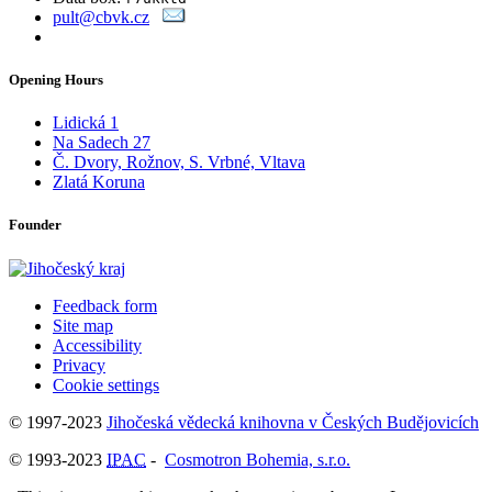
pult@cbvk.cz
Opening Hours
Lidická 1
Na Sadech 27
Č. Dvory, Rožnov, S. Vrbné, Vltava
Zlatá Koruna
Founder
Feedback form
Site map
Accessibility
Privacy
Cookie settings
© 1997-2023
Jihočeská vědecká knihovna v Českých Budějovicích
© 1993-2023
IPAC
-
Cosmotron Bohemia, s.r.o.