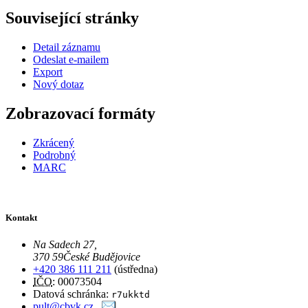
Související stránky
Detail záznamu
Odeslat e-mailem
Export
Nový dotaz
Zobrazovací formáty
Zkrácený
Podrobný
MARC
Kontakt
Na Sadech 27
,
370 59
České Budějovice
+420 386 111 211
(ústředna)
IČO
: 00073504
Datová schránka:
r7ukktd
pult@cbvk.cz