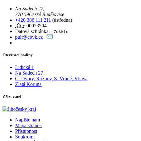
Na Sadech 27
,
370 59
České Budějovice
+420 386 111 211
(ústředna)
IČO
: 00073504
Datová schránka:
r7ukktd
pult@cbvk.cz
Otevírací hodiny
Lidická 1
Na Sadech 27
Č. Dvory, Rožnov, S. Vrbné, Vltava
Zlatá Koruna
Zřizovatel
Napište nám
Mapa stránek
Přístupnost
Soukromí