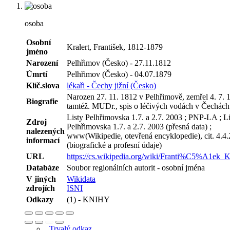
osoba
Osobní
Kralert, František, 1812-1879
jméno
Narození
Pelhřimov (Česko) - 27.11.1812
Úmrtí
Pelhřimov (Česko) - 04.07.1879
Klíč.slova
lékaři - Čechy jižní (Česko)
Narozen 27. 11. 1812 v Pelhřimově, zemřel 4. 7. 
Biografie
tamtéž. MUDr., spis o léčivých vodách v Čechách
Listy Pelhřimovska 1.7. a 2.7. 2003 ; PNP-LA ; Li
Zdroj
Pelhřimovska 1.7. a 2.7. 2003 (přesná data) ;
nalezených
www(Wikipedie, otevřená encyklopedie), cit. 4.4
informací
(biografické a profesní údaje)
URL
https://cs.wikipedia.org/wiki/Franti%C5%A1ek_Kr
Databáze
Soubor regionálních autorit - osobní jména
V jiných
Wikidata
zdrojích
ISNI
Odkazy
(1) - KNIHY
Trvalý odkaz