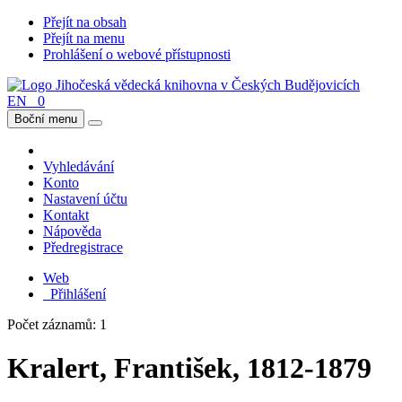
Přejít na obsah
Přejít na menu
Prohlášení o webové přístupnosti
EN
0
Boční menu
Vyhledávání
Konto
Nastavení účtu
Kontakt
Nápověda
Předregistrace
Web
Přihlášení
Počet záznamů: 1
Kralert, František, 1812-1879