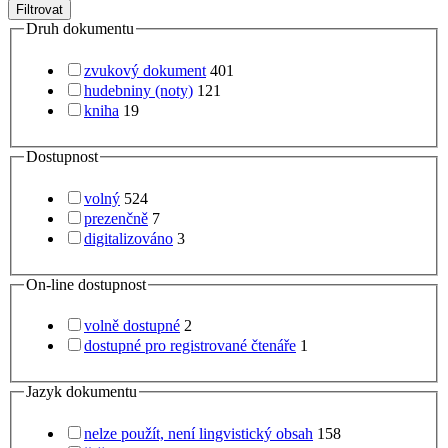
Filtrovat
Druh dokumentu
zvukový dokument
401
hudebniny (noty)
121
kniha
19
Dostupnost
volný
524
prezenčně
7
digitalizováno
3
On-line dostupnost
volně dostupné
2
dostupné pro registrované čtenáře
1
Jazyk dokumentu
nelze použít, není lingvistický obsah
158