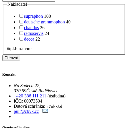
Nakladatel
supraphon
108
deutsche grammophon
40
chandos
26
radioservis
24
decca
22
#tpl-btn-more
Filtrovat
Kontakt
Na Sadech 27
,
370 59
České Budějovice
+420 386 111 211
(ústředna)
IČO
: 00073504
Datová schránka:
r7ukktd
pult@cbvk.cz
Otevírací hodiny