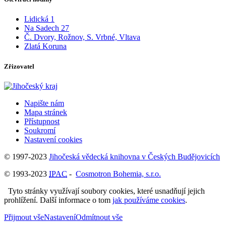
Lidická 1
Na Sadech 27
Č. Dvory, Rožnov, S. Vrbné, Vltava
Zlatá Koruna
Zřizovatel
Napište nám
Mapa stránek
Přístupnost
Soukromí
Nastavení cookies
© 1997-2023
Jihočeská vědecká knihovna v Českých Budějovicích
© 1993-2023
IPAC
-
Cosmotron Bohemia, s.r.o.
Tyto stránky využívají soubory cookies, které usnadňují jejich
prohlížení. Další informace o tom
jak používáme cookies
.
Přijmout vše
Nastavení
Odmítnout vše