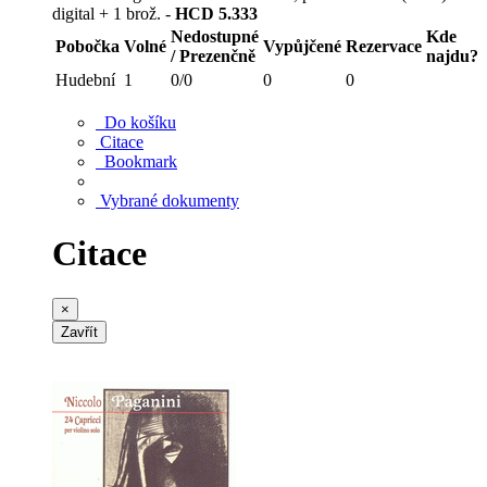
digital + 1 brož. -
HCD 5.333
Nedostupné
Kde
Pobočka
Volné
Vypůjčené
Rezervace
/ Prezenčně
najdu?
Hudební
1
0/0
0
0
Do košíku
Citace
Bookmark
Vybrané dokumenty
Citace
×
Zavřít