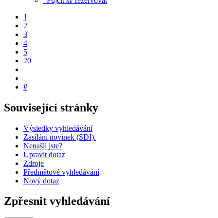
Půjčit si/ rezervovat
1
2
3
4
5
20
#
Související stránky
Výsledky vyhledávání
Zasílání novinek (SDI).
Nenašli jste?
Upravit dotaz
Zdroje
Předmětové vyhledávání
Nový dotaz
Zpřesnit vyhledávání