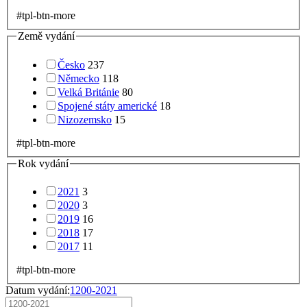
#tpl-btn-more
Země vydání
Česko
237
Německo
118
Velká Británie
80
Spojené státy americké
18
Nizozemsko
15
#tpl-btn-more
Rok vydání
2021
3
2020
3
2019
16
2018
17
2017
11
#tpl-btn-more
Datum vydání:
1200-2021