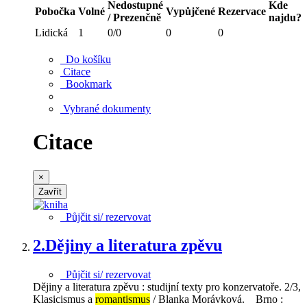
Nedostupné
Kde
Pobočka
Volné
Vypůjčené
Rezervace
/ Prezenčně
najdu?
Lidická
1
0/0
0
0
Do košíku
Citace
Bookmark
Vybrané dokumenty
Citace
×
Zavřít
Půjčit si/ rezervovat
2.
Dějiny a literatura zpěvu
Půjčit si/ rezervovat
Dějiny a literatura zpěvu : studijní texty pro konzervatoře. 2/3,
Klasicismus a
romantismus
/ Blanka Morávková. Brno :