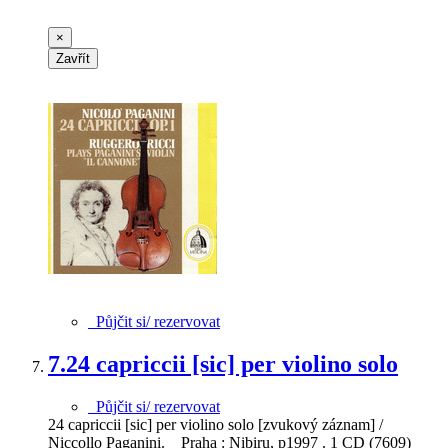
×
Zavřít
Půjčit si/ rezervovat
7.
24 capriccii [sic] per violino solo
Půjčit si/ rezervovat
24 capriccii [sic] per violino solo [zvukový záznam] /
Niccollo Paganini. Praha : Nibiru, p1997 . 1 CD (7609)