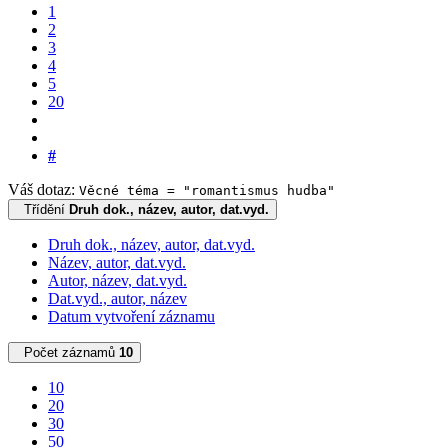
1
2
3
4
5
20
#
Váš dotaz:
Věcné téma = "romantismus hudba"
Třídění
Druh dok., název, autor, dat.vyd.
Druh dok., název, autor, dat.vyd.
Název, autor, dat.vyd.
Autor, název, dat.vyd.
Dat.vyd., autor, název
Datum vytvoření záznamu
Počet záznamů
10
10
20
30
50