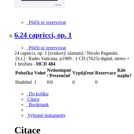
Půjčit si/ rezervovat
6.
24 capricci, op. 1
Půjčit si/ rezervovat
24 capricci, op. 1 [zvukový záznam] / Nicolo Paganini.
[S.l.] : Radio Vaticana, p1989 . 1 CD (7625) digital, stereo +
1 brožura -
HCD 484
Nedostupné
Kde
Pobočka
Volné
Vypůjčené
Rezervace
/ Prezenčně
najdu?
Hudební
1
0/0
0
0
Do košíku
Citace
Bookmark
Vybrané dokumenty
Citace