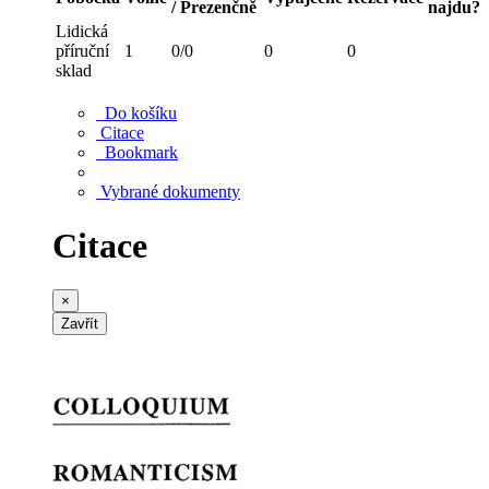
/ Prezenčně
najdu?
Lidická
příruční
1
0/0
0
0
sklad
Do košíku
Citace
Bookmark
Vybrané dokumenty
Citace
×
Zavřít