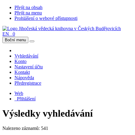
Přejít na obsah
Přejít na menu
Prohlášení o webové přístupnosti
EN
0
Boční menu
Vyhledávání
Konto
Nastavení účtu
Kontakt
Nápověda
Předregistrace
Web
Přihlášení
Výsledky vyhledávání
Nalezeno záznamů: 541