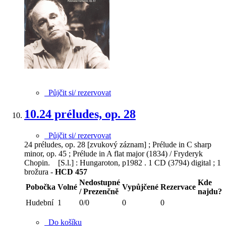
Půjčit si/ rezervovat
10.
24 préludes, op. 28
Půjčit si/ rezervovat
24 préludes, op. 28 [zvukový záznam] ; Prélude in C sharp
minor, op. 45 ; Prélude in A flat major (1834) / Fryderyk
Chopin. [S.l.] : Hungaroton, p1982 . 1 CD (3794) digital ; 1
brožura -
HCD 457
Nedostupné
Kde
Pobočka
Volné
Vypůjčené
Rezervace
/ Prezenčně
najdu?
Hudební
1
0/0
0
0
Do košíku