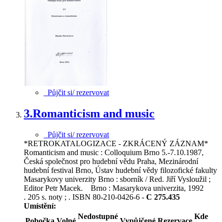
Půjčit si/ rezervovat
3.
Romanticism and music
Půjčit si/ rezervovat
*RETROKATALOGIZACE - ZKRÁCENÝ ZÁZNAM*
Romanticism and music : Colloquium Brno 5.-7.10.1987,
Česká společnost pro hudební vědu Praha, Mezinárodní
hudební festival Brno, Ústav hudební vědy filozofické fakulty
Masarykovy univerzity Brno : sborník / Red. Jiří Vysloužil ;
Editor Petr Macek. Brno : Masarykova univerzita, 1992
. 205 s. noty ; . ISBN 80-210-0426-6 -
C 275.435
Umístění:
Nedostupné
Kde
Pobočka
Volné
Vypůjčené
Rezervace