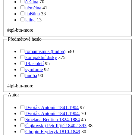
čeština
70
němčina
41
italština
33
latina
13
#tpl-btn-more
Předmětové heslo
romantismus (hudba)
540
kompaktní disky
375
19. století
95
symfonie
92
hudba
90
#tpl-btn-more
Autor
Dvořák Antonín 1841-1904
97
Dvořák Antonín 1841-1904.
70
Smetana Bedřich 1824-1884
45
Čajkovskij Petr Il‘jič 1840-1893
38
Chopin Fryderyk 1810-1849
30