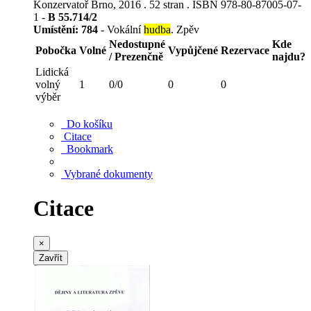
Konzervatoř Brno, 2016 . 52 stran . ISBN 978-80-87005-07-
1 -
B 55.714/2
Umístění:
784
- Vokální
hudba
. Zpěv
Nedostupné
Kde
Pobočka
Volné
Vypůjčené
Rezervace
/ Prezenčně
najdu?
Lidická
volný
1
0/0
0
0
výběr
Do košíku
Citace
Bookmark
Vybrané dokumenty
Citace
×
Zavřít