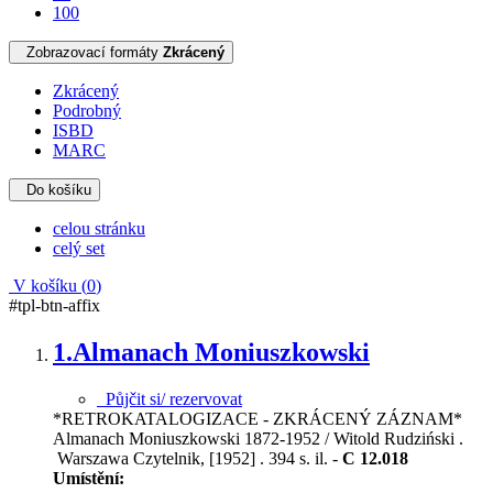
100
Zobrazovací formáty
Zkrácený
Zkrácený
Podrobný
ISBD
MARC
Do košíku
celou stránku
celý set
V košíku (
0
)
#tpl-btn-affix
1.
Almanach Moniuszkowski
Půjčit si/ rezervovat
*RETROKATALOGIZACE - ZKRÁCENÝ ZÁZNAM*
Almanach Moniuszkowski 1872-1952 / Witold Rudziński .
Warszawa Czytelnik, [1952] . 394 s. il. -
C 12.018
Umístění: