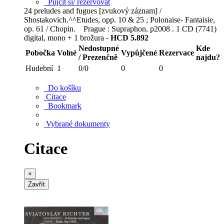
Půjčit si/ rezervovat
24 preludes and fugues [zvukový záznam] /
Shostakovich.^^Etudes, opp. 10 & 25 ; Polonaise- Fantaisie,
op. 61 / Chopin. Prague : Supraphon, p2008 . 1 CD (7741)
digital, mono + 1 brožura -
HCD 5.892
Nedostupné
Kde
Pobočka
Volné
Vypůjčené
Rezervace
/ Prezenčně
najdu?
Hudební
1
0/0
0
0
Do košíku
Citace
Bookmark
Vybrané dokumenty
Citace
×
Zavřít