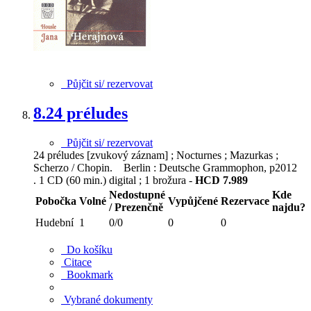
Půjčit si/ rezervovat
8.
24 préludes
Půjčit si/ rezervovat
24 préludes [zvukový záznam] ; Nocturnes ; Mazurkas ;
Scherzo / Chopin. Berlin : Deutsche Grammophon, p2012
. 1 CD (60 min.) digital ; 1 brožura -
HCD 7.989
Nedostupné
Kde
Pobočka
Volné
Vypůjčené
Rezervace
/ Prezenčně
najdu?
Hudební
1
0/0
0
0
Do košíku
Citace
Bookmark
Vybrané dokumenty