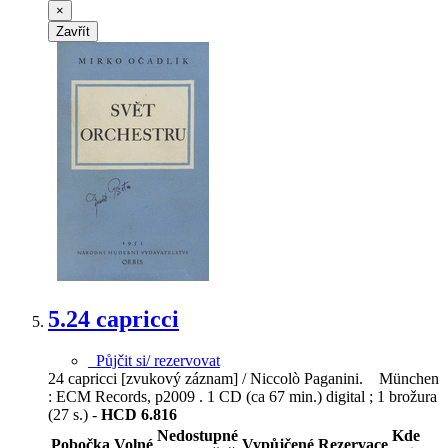
×
Zavřít
5.
24 capricci
Půjčit si/ rezervovat
24 capricci [zvukový záznam] / Niccolò Paganini. München
: ECM Records, p2009 . 1 CD (ca 67 min.) digital ; 1 brožura
(27 s.) -
HCD 6.816
Nedostupné
Kde
Pobočka
Volné
Vypůjčené
Rezervace