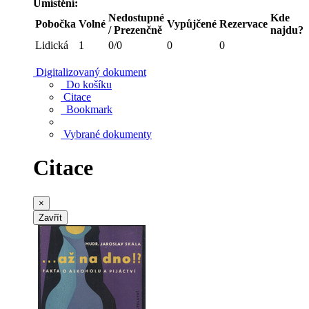
Umístění:
Nedostupné
Kde
Pobočka
Volné
Vypůjčené
Rezervace
/ Prezenčně
najdu?
Lidická
1
0/0
0
0
Digitalizovaný dokument
Do košíku
Citace
Bookmark
Vybrané dokumenty
Citace
×
Zavřít