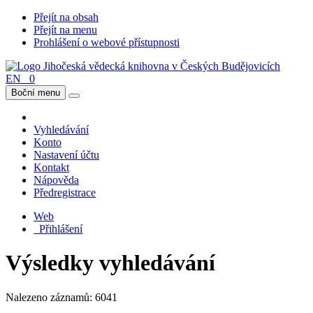
Přejít na obsah
Přejít na menu
Prohlášení o webové přístupnosti
EN
0
Boční menu
Vyhledávání
Konto
Nastavení účtu
Kontakt
Nápověda
Předregistrace
Web
Přihlášení
Výsledky vyhledávání
Nalezeno záznamů: 6041