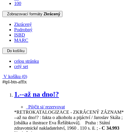
100
Zobrazovací formáty
Zkrácený
Zkrácený
Podrobný
ISBD
MARC
Do košíku
celou stránku
celý set
V košíku (
0
)
#tpl-btn-affix
1.
--až na dno!?
Půjčit si/ rezervovat
*RETROKATALOGIZACE - ZKRÁCENÝ ZÁZNAM*
--až na dno!? : fakta o alkoholu a pijáctví / Jaroslav Skála ;
[obálka a ilustrace Eva Řeřábková]. Praha : Státní
zdravotnické nakladatelství, 1960 . 110 s. il. ; -
C 34.993