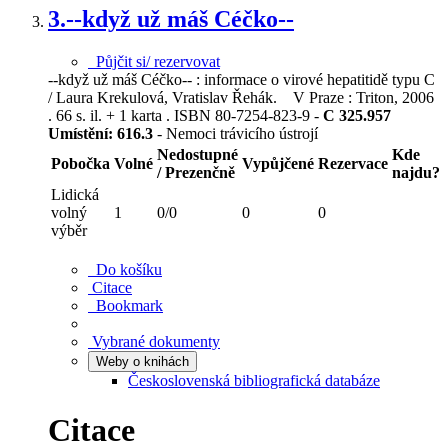
3.
--když už máš Céčko--
Půjčit si/ rezervovat
--když už máš Céčko-- : informace o virové hepatitidě typu C
/ Laura Krekulová, Vratislav Řehák. V Praze : Triton, 2006
. 66 s. il. + 1 karta . ISBN 80-7254-823-9 -
C 325.957
Umístění:
616.3
- Nemoci trávicího ústrojí
Nedostupné
Kde
Pobočka
Volné
Vypůjčené
Rezervace
/ Prezenčně
najdu?
Lidická
volný
1
0/0
0
0
výběr
Do košíku
Citace
Bookmark
Vybrané dokumenty
Weby o knihách
Československá bibliografická databáze
Citace