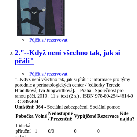
Půjčit si/ rezervovat
2.
"--Když není všechno tak, jak si
přáli"
Půjčit si/ rezervovat
"--Když není všechno tak, jak si přáli" : informace pro týmy
porodnic a perinatologických center / [editorky Terezie
Hradilková, Iva Jungwirthová]. Praha : Společnost pro
ranou péči, 2010 . 11 s. text (2 s.) . ISBN 978-80-254-4614-0
-
C 339.404
Umístění:
364
- Sociální zabezpečení. Sociální pomoc
Nedostupné
Kde
Pobočka
Volné
Vypůjčené
Rezervace
/ Prezenčně
najdu?
Lidická
příruční
1
0/0
0
0
sklad