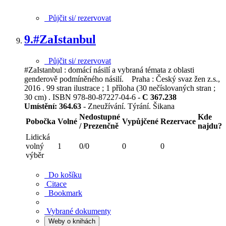
Půjčit si/ rezervovat
9.
#ZaIstanbul
Půjčit si/ rezervovat
#ZaIstanbul : domácí násilí a vybraná témata z oblasti
genderově podmíněného násilí. Praha : Český svaz žen z.s.,
2016 . 99 stran ilustrace ; 1 příloha (30 nečíslovaných stran ;
30 cm) . ISBN 978-80-87227-04-6 -
C 367.238
Umístění:
364.63
- Zneužívání. Týrání. Šikana
Nedostupné
Kde
Pobočka
Volné
Vypůjčené
Rezervace
/ Prezenčně
najdu?
Lidická
volný
1
0/0
0
0
výběr
Do košíku
Citace
Bookmark
Vybrané dokumenty
Weby o knihách