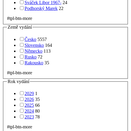
Sváček Libor 1967-
24
Podhorský Marek
22
#tpl-btn-more
Země vydání
Česko
5557
Slovensko
164
Německo
113
Rusko
72
Rakousko
35
#tpl-btn-more
Rok vydání
2029
1
2026
35
2025
66
2024
80
2023
78
#tpl-btn-more