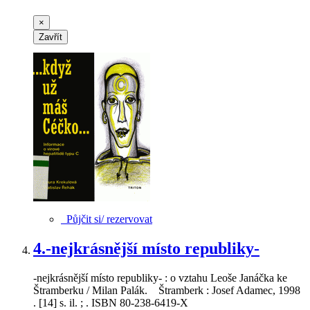
×
Zavřít
Půjčit si/ rezervovat
4.
-nejkrásnější místo republiky-
-nejkrásnější místo republiky- : o vztahu Leoše Janáčka ke
Štramberku / Milan Palák. Štramberk : Josef Adamec, 1998
. [14] s. il. ; . ISBN 80-238-6419-X