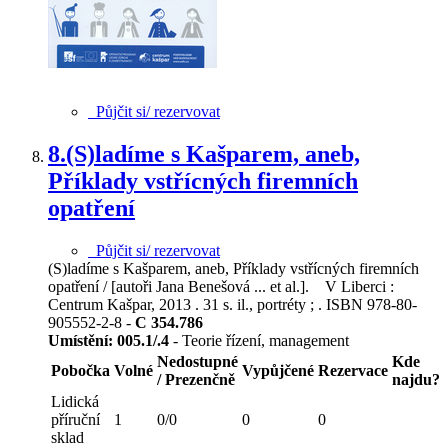
Půjčit si/ rezervovat
8.
(S)ladíme s Kašparem, aneb,
Příklady vstřícných firemních
opatření
Půjčit si/ rezervovat
(S)ladíme s Kašparem, aneb, Příklady vstřícných firemních
opatření / [autoři Jana Benešová ... et al.]. V Liberci :
Centrum Kašpar, 2013 . 31 s. il., portréty ; . ISBN 978-80-
905552-2-8 -
C 354.786
Umístění:
005.1/.4
- Teorie řízení, management
Nedostupné
Kde
Pobočka
Volné
Vypůjčené
Rezervace
/ Prezenčně
najdu?
Lidická
příruční
1
0/0
0
0
sklad