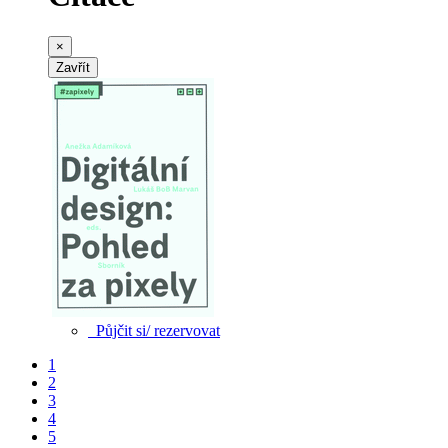
×
Zavřít
Půjčit si/ rezervovat
1
2
3
4
5