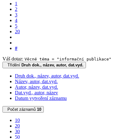
1
2
3
4
5
20
#
Váš dotaz:
Věcné téma = "informační publikace"
Třídění
Druh dok., název, autor, dat.vyd.
Druh dok., název, autor, dat.vyd.
Název, autor, dat.vyd.
Autor, název, dat.vyd.
Dat.vyd., autor, název
Datum vytvoření záznamu
Počet záznamů
10
10
20
30
50