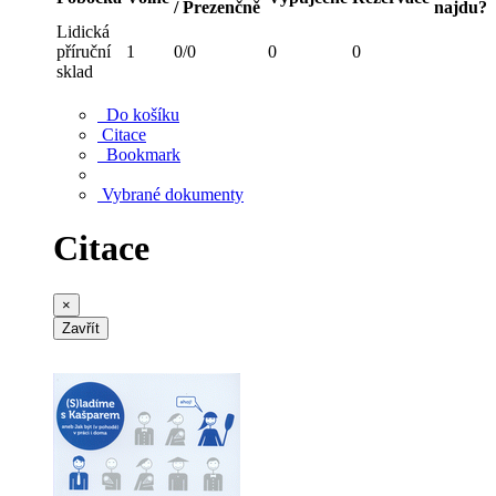
/ Prezenčně
najdu?
Lidická
příruční
1
0/0
0
0
sklad
Do košíku
Citace
Bookmark
Vybrané dokumenty
Citace
×
Zavřít