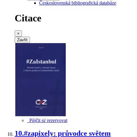
Československá bibliografická databáze
Citace
×
Zavřít
Půjčit si/ rezervovat
10.
#zapixely: průvodce světem