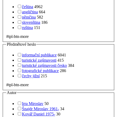
čeština
4962
angličtina
664
němčina
582
slovenština
186
ruština
151
#tpl-btn-more
Předmětové heslo
informační publikace
6041
turistické zajímavosti
415
turistické zajímavosti česko
384
fotografické publikace
286
čechy jižní
215
#tpl-btn-more
Autor
Irra Miroslav
50
Šnajdr Miroslav 1961-
34
Kovář Daniel 1975-
30