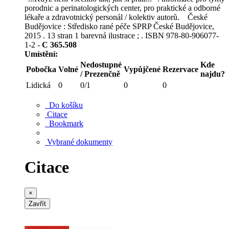
porodnic a perinatologických center, pro praktické a odborné
lékaře a zdravotnický personál / kolektiv autorů. České
Budějovice : Středisko rané péče SPRP České Budějovice,
2015 . 13 stran 1 barevná ilustrace ; . ISBN 978-80-906077-
1-2 -
C 365.508
Umístění:
Nedostupné
Kde
Pobočka
Volné
Vypůjčené
Rezervace
/ Prezenčně
najdu?
Lidická
0
0/1
0
0
Do košíku
Citace
Bookmark
Vybrané dokumenty
Citace
×
Zavřít