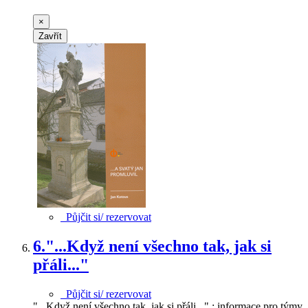
×
Zavřít
Půjčit si/ rezervovat
6.
"...Když není všechno tak, jak si
přáli..."
Půjčit si/ rezervovat
"...Když není všechno tak, jak si přáli..." : informace pro týmy