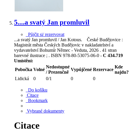
5.
...a svatý Jan promluvil
Půjčit si/ rezervovat
...a svatý Jan promluvil / Jan Kotous. České Budějovice :
Magistrát města Českých Budějovic v nakladatelství a
vydavatelství Bohumír Němec - Veduta, 2026 . 41 stran
barevné ilustrace ; . ISBN 978-80-53075-06-0 -
C 434.719
Umístění:
Nedostupné
Kde
Pobočka
Volné
Vypůjčené
Rezervace
/ Prezenčně
najdu?
Lidická
0
0/1
0
0
Do košíku
Citace
Bookmark
Vybrané dokumenty
Citace