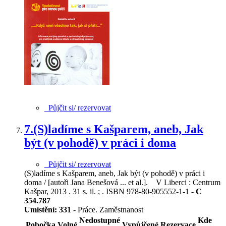
Půjčit si/ rezervovat
7.
(S)ladíme s Kašparem, aneb, Jak
být (v pohodě) v práci i doma
Půjčit si/ rezervovat
(S)ladíme s Kašparem, aneb, Jak být (v pohodě) v práci i
doma / [autoři Jana Benešová ... et al.]. V Liberci : Centrum
Kašpar, 2013 . 31 s. il. ; . ISBN 978-80-905552-1-1 -
C
354.787
Umístění:
331
- Práce. Zaměstnanost
Nedostupné
Kde
Pobočka
Volné
Vypůjčené
Rezervace