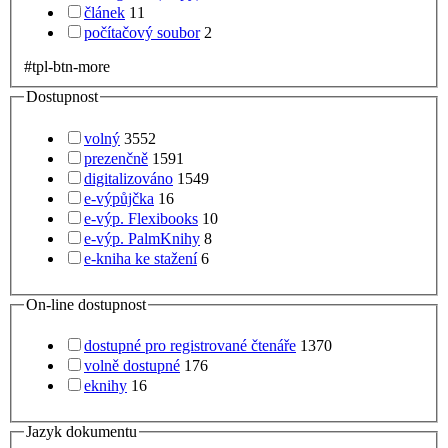
článek
11
počítačový soubor
2
#tpl-btn-more
Dostupnost
volný
3552
prezenčně
1591
digitalizováno
1549
e-výpůjčka
16
e-výp. Flexibooks
10
e-výp. PalmKnihy
8
e-kniha ke stažení
6
On-line dostupnost
dostupné pro registrované čtenáře
1370
volně dostupné
176
eknihy
16
Jazyk dokumentu