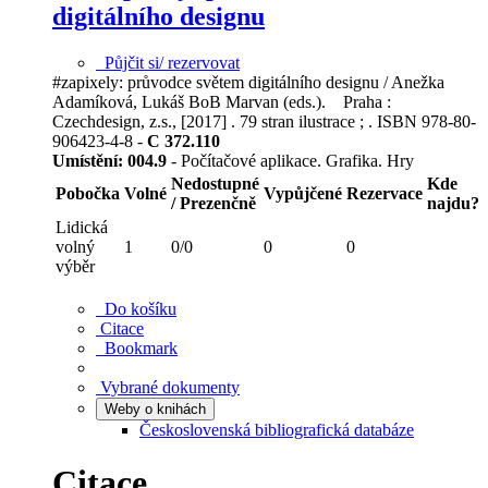
digitálního designu
Půjčit si/ rezervovat
#zapixely: průvodce světem digitálního designu / Anežka
Adamíková, Lukáš BoB Marvan (eds.). Praha :
Czechdesign, z.s., [2017] . 79 stran ilustrace ; . ISBN 978-80-
906423-4-8 -
C 372.110
Umístění:
004.9
- Počítačové aplikace. Grafika. Hry
Nedostupné
Kde
Pobočka
Volné
Vypůjčené
Rezervace
/ Prezenčně
najdu?
Lidická
volný
1
0/0
0
0
výběr
Do košíku
Citace
Bookmark
Vybrané dokumenty
Weby o knihách
Československá bibliografická databáze
Citace