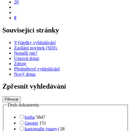
20
#
Související stránky
Výsledky vyhledávání
Zasílání novinek (SDI).
Nenašli jste?
Upravit dotaz
Zdroje
Předmětové vyhledávání
Nový dotaz
Zpřesnit vyhledávání
Filtrovat
Druh dokumentu
kniha
5847
časopis
151
kartografie (mapy)
28