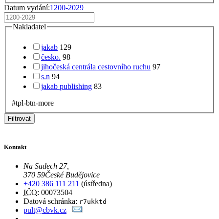
Datum vydání:
1200-2029
Nakladatel
jakab
129
česko.
98
jihočeská centrála cestovního ruchu
97
s.n
94
jakab publishing
83
#tpl-btn-more
Filtrovat
Kontakt
Na Sadech 27
,
370 59
České Budějovice
+420 386 111 211
(ústředna)
IČO
: 00073504
Datová schránka:
r7ukktd
pult@cbvk.cz