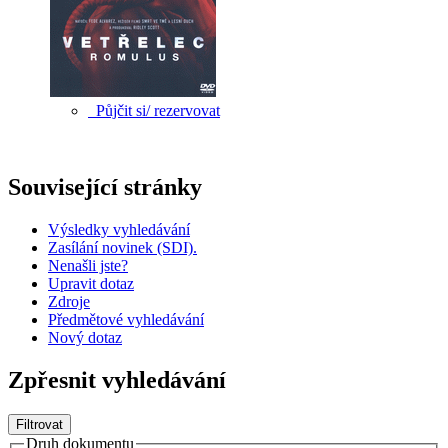
Půjčit si/ rezervovat
Související stránky
Výsledky vyhledávání
Zasílání novinek (SDI).
Nenašli jste?
Upravit dotaz
Zdroje
Předmětové vyhledávání
Nový dotaz
Zpřesnit vyhledávání
Filtrovat
Druh dokumentu