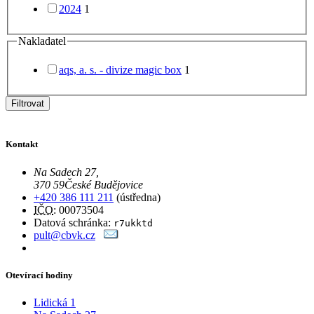
2024
1
Nakladatel
aqs, a. s. - divize magic box
1
Filtrovat
Kontakt
Na Sadech 27
,
370 59
České Budějovice
+420 386 111 211
(ústředna)
IČO
: 00073504
Datová schránka:
r7ukktd
pult@cbvk.cz
Otevírací hodiny
Lidická 1