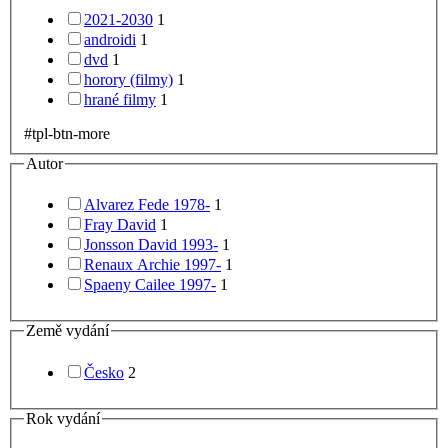
2021-2030
1
androidi
1
dvd
1
horory (filmy)
1
hrané filmy
1
#tpl-btn-more
Autor
Alvarez Fede 1978-
1
Fray David
1
Jonsson David 1993-
1
Renaux Archie 1997-
1
Spaeny Cailee 1997-
1
Země vydání
Česko
2
Rok vydání