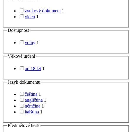
zvukový dokument
1
video
1
Dostupnost
volný
1
Věkové určení
od 18 let
1
Jazyk dokumentu
čeština
1
angličtina
1
němčina
1
italština
1
Předmětové heslo