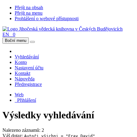
Přejít na obsah
Přejít na menu
Prohlášení o webové přístupnosti
EN
0
Boční menu
Vyhledávání
Konto
Nastavení účtu
Kontakt
Nápověda
Předregistrace
Web
Přihlášení
Výsledky vyhledávání
Nalezeno záznamů: 2
Váš dotaz:
Autoři všichni = "Fray David"