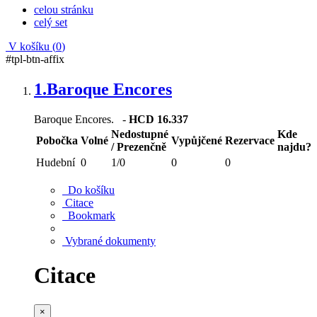
celou stránku
celý set
V košíku (
0
)
#tpl-btn-affix
1.
Baroque Encores
Baroque Encores. -
HCD 16.337
Nedostupné
Kde
Pobočka
Volné
Vypůjčené
Rezervace
/ Prezenčně
najdu?
Hudební
0
1/0
0
0
Do košíku
Citace
Bookmark
Vybrané dokumenty
Citace
×