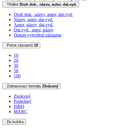
Třídění
Druh dok., název, autor, dat.vyd.
Druh dok., název, autor, dat.vyd.
Název, autor, dat.vyd.
Autor, název, dat.vyd.
Dat.vyd., autor, název
Datum vytvoření záznamu
Počet záznamů
10
10
20
30
50
100
Zobrazovací formáty
Zkrácený
Zkrácený
Podrobný
ISBD
MARC
Do košíku