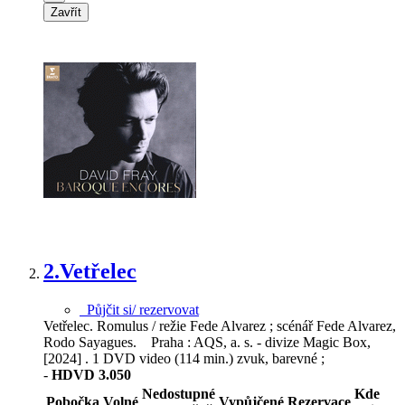
Zavřít
2.
Vetřelec
Půjčit si/ rezervovat
Vetřelec. Romulus / režie Fede Alvarez ; scénář Fede Alvarez,
Rodo Sayagues. Praha : AQS, a. s. - divize Magic Box,
[2024] . 1 DVD video (114 min.) zvuk, barevné ;
-
HDVD 3.050
Nedostupné
Kde
Pobočka
Volné
Vypůjčené
Rezervace