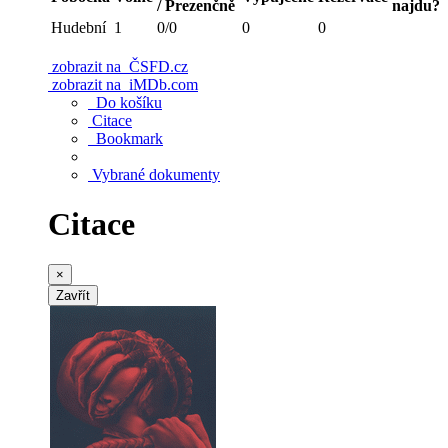
/ Prezenčně
najdu?
Hudební
1
0/0
0
0
zobrazit na
ČSFD.cz
zobrazit na
iMDb.com
Do košíku
Citace
Bookmark
Vybrané dokumenty
Citace
×
Zavřít