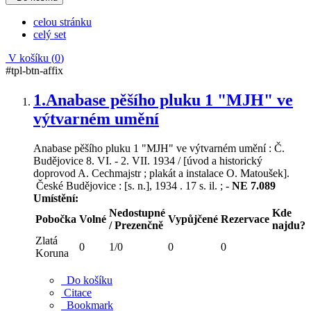
celou stránku
celý set
V košíku (
0
)
#tpl-btn-affix
1.
Anabase pěšího pluku 1 "MJH" ve
výtvarném umění
Anabase pěšího pluku 1 "MJH" ve výtvarném umění : Č.
Budějovice 8. VI. - 2. VII. 1934 / [úvod a historický
doprovod A. Cechmajstr ; plakát a instalace O. Matoušek].
České Budějovice : [s. n.], 1934 . 17 s. il. ; -
NE 7.089
Umístění:
Nedostupné
Kde
Pobočka
Volné
Vypůjčené
Rezervace
/ Prezenčně
najdu?
Zlatá
0
1/0
0
0
Koruna
Do košíku
Citace
Bookmark