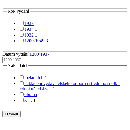
Rok vydání
1937
1
1934
1
1932
1
1200-1949
3
Datum vydání:
1200-1937
Nakladatel
melantrich
1
nákladem vydavatelského odboru ústředního spolku
jednot učitelských
1
obrana
1
s. n.
1
Filtrovat