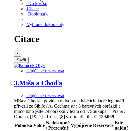
Do košíku
Citace
Bookmark
Vybrané dokumenty
Citace
×
Zavřít
Půjčit si/ rezervovat
3.
Míša a Choďa
Půjčit si/ rezervovat
Míša a Choďa : povídka o dvou medvídcích, které legionáři
přivezli ze Sibiře / A. Cechmajstr ; 8 barevných obrázků a
mimo toho ještě 29 obrázků v textu od J. Soukupa. Praha :
Obrana, [19--?] . 151 s., [8] s. obr. příl. il. -
C 159.069
Nedostupné
Kde
Pobočka
Volné
Vypůjčené
Rezervace
/ Prezenčně
najdu?