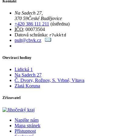
Kontakt
Na Sadech 27
,
370 59
České Budějovice
+420 386 111 211
(ústředna)
IČO
: 00073504
Datová schránka:
r7ukktd
pult@cbvk.cz
Otevírací hodiny
Lidická 1
Na Sadech 27
Č. Dvory, Rožnov, S. Vrbné, Vltava
Zlatá Koruna
Zřizovatel
Napište nám
Mapa stránek
Přístupnost