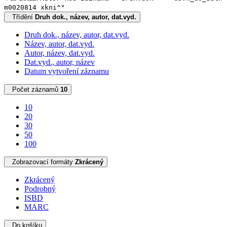
m0020814 xkni^"
Třídění
Druh dok., název, autor, dat.vyd.
Druh dok., název, autor, dat.vyd.
Název, autor, dat.vyd.
Autor, název, dat.vyd.
Dat.vyd., autor, název
Datum vytvoření záznamu
Počet záznamů
10
10
20
30
50
100
Zobrazovací formáty
Zkrácený
Zkrácený
Podrobný
ISBD
MARC
Do košíku