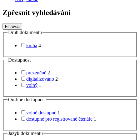
Zpřesnit vyhledávání
Filtrovat
Druh dokumentu
kniha
4
Dostupnost
prezenčně
2
digitalizováno
2
volný
1
On-line dostupnost
volně dostupné
1
dostupné pro registrované čtenáře
1
Jazyk dokumentu