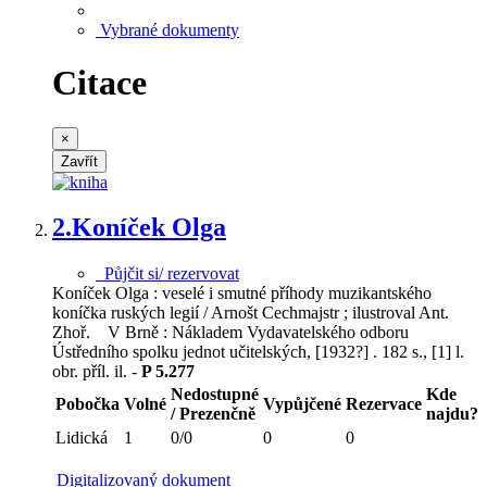
Vybrané dokumenty
Citace
×
Zavřít
2.
Koníček Olga
Půjčit si/ rezervovat
Koníček Olga : veselé i smutné příhody muzikantského
koníčka ruských legií / Arnošt Cechmajstr ; ilustroval Ant.
Zhoř. V Brně : Nákladem Vydavatelského odboru
Ústředního spolku jednot učitelských, [1932?] . 182 s., [1] l.
obr. příl. il. -
P 5.277
Nedostupné
Kde
Pobočka
Volné
Vypůjčené
Rezervace
/ Prezenčně
najdu?
Lidická
1
0/0
0
0
Digitalizovaný dokument