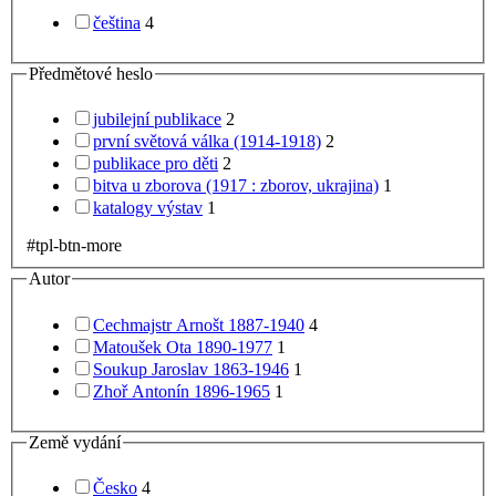
čeština
4
Předmětové heslo
jubilejní publikace
2
první světová válka (1914-1918)
2
publikace pro děti
2
bitva u zborova (1917 : zborov, ukrajina)
1
katalogy výstav
1
#tpl-btn-more
Autor
Cechmajstr Arnošt 1887-1940
4
Matoušek Ota 1890-1977
1
Soukup Jaroslav 1863-1946
1
Zhoř Antonín 1896-1965
1
Země vydání
Česko
4