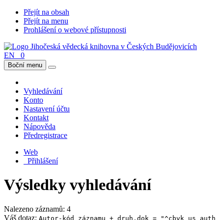
Přejít na obsah
Přejít na menu
Prohlášení o webové přístupnosti
EN
0
Boční menu
Vyhledávání
Konto
Nastavení účtu
Kontakt
Nápověda
Předregistrace
Web
Přihlášení
Výsledky vyhledávání
Nalezeno záznamů: 4
Váš dotaz:
Autor-kód záznamu + druh.dok = "^cbvk_us_auth