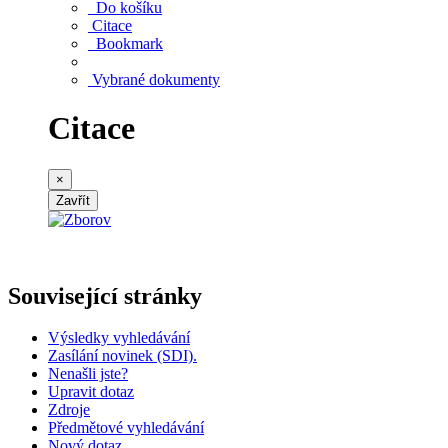
Do košíku
Citace
Bookmark
Vybrané dokumenty
Citace
×
Zavřít
Související stránky
Výsledky vyhledávání
Zasílání novinek (SDI).
Nenašli jste?
Upravit dotaz
Zdroje
Předmětové vyhledávání
Nový dotaz