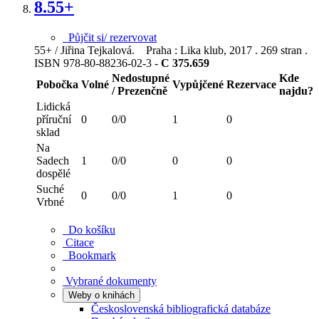
8.
55+
Půjčit si/ rezervovat
55+ / Jiřina Tejkalová. Praha : Lika klub, 2017 . 269 stran .
ISBN 978-80-88236-02-3 -
C 375.659
Nedostupné
Kde
Pobočka
Volné
Vypůjčené
Rezervace
/ Prezenčně
najdu?
Lidická
příruční
0
0/0
1
0
sklad
Na
Sadech
1
0/0
0
0
dospělé
Suché
0
0/0
1
0
Vrbné
Do košíku
Citace
Bookmark
Vybrané dokumenty
Weby o knihách
Československá bibliografická databáze