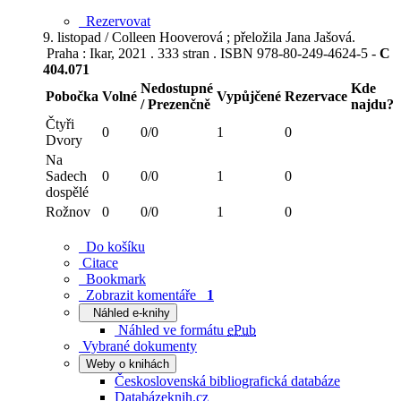
Rezervovat
9. listopad / Colleen Hooverová ; přeložila Jana Jašová.
Praha : Ikar, 2021 . 333 stran . ISBN 978-80-249-4624-5 -
C
404.071
Nedostupné
Kde
Pobočka
Volné
Vypůjčené
Rezervace
/ Prezenčně
najdu?
Čtyři
0
0/0
1
0
Dvory
Na
Sadech
0
0/0
1
0
dospělé
Rožnov
0
0/0
1
0
Do košíku
Citace
Bookmark
Zobrazit komentáře
1
Náhled e-knihy
Náhled ve formátu
ePub
Vybrané dokumenty
Weby o knihách
Československá bibliografická databáze
Databázeknih.cz