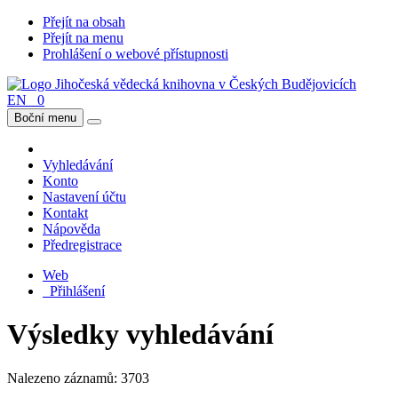
Přejít na obsah
Přejít na menu
Prohlášení o webové přístupnosti
EN
0
Boční menu
Vyhledávání
Konto
Nastavení účtu
Kontakt
Nápověda
Předregistrace
Web
Přihlášení
Výsledky vyhledávání
Nalezeno záznamů: 3703