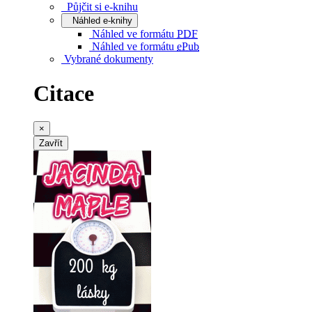
Půjčit si e-knihu
Náhled e-knihy
Náhled ve formátu
PDF
Náhled ve formátu
ePub
Vybrané dokumenty
Citace
×
Zavřít