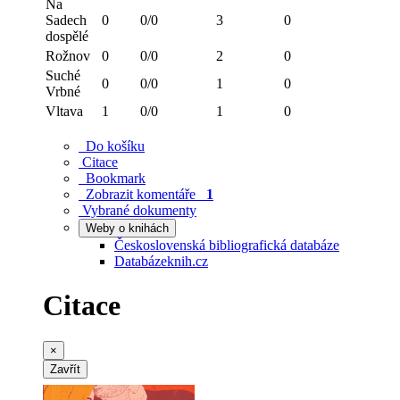
Na
Sadech
0
0/0
3
0
dospělé
Rožnov
0
0/0
2
0
Suché
0
0/0
1
0
Vrbné
Vltava
1
0/0
1
0
Do košíku
Citace
Bookmark
Zobrazit komentáře
1
Vybrané dokumenty
Weby o knihách
Československá bibliografická databáze
Databázeknih.cz
Citace
×
Zavřít