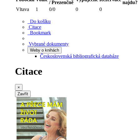
/ Prezenčně
najdu?
Vltava
1
0/0
0
0
Do košíku
Citace
Bookmark
Vybrané dokumenty
Weby o knihách
Československá bibliografická databáze
Citace
×
Zavřít