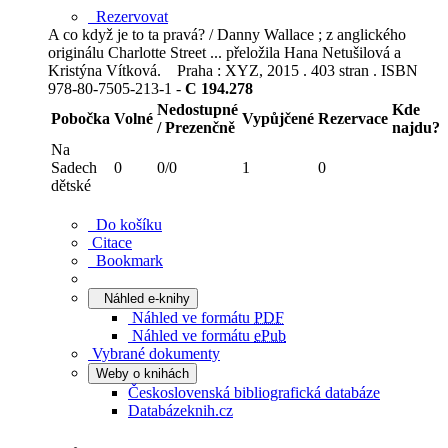
Rezervovat
A co když je to ta pravá? / Danny Wallace ; z anglického
originálu Charlotte Street ... přeložila Hana Netušilová a
Kristýna Vítková. Praha : XYZ, 2015 . 403 stran . ISBN
978-80-7505-213-1 -
C 194.278
Nedostupné
Kde
Pobočka
Volné
Vypůjčené
Rezervace
/ Prezenčně
najdu?
Na
Sadech
0
0/0
1
0
dětské
Do košíku
Citace
Bookmark
Náhled e-knihy
Náhled ve formátu
PDF
Náhled ve formátu
ePub
Vybrané dokumenty
Weby o knihách
Československá bibliografická databáze
Databázeknih.cz