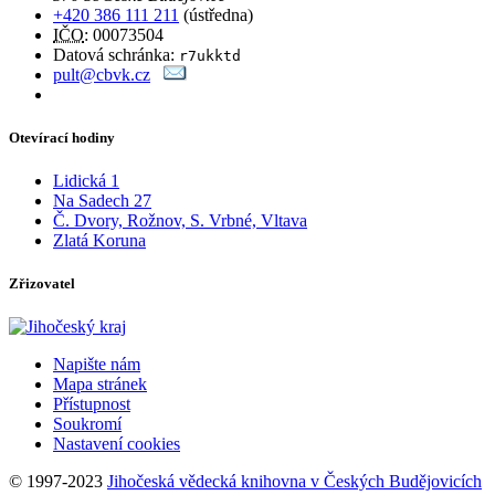
+420 386 111 211
(ústředna)
IČO
: 00073504
Datová schránka:
r7ukktd
pult@cbvk.cz
Otevírací hodiny
Lidická 1
Na Sadech 27
Č. Dvory, Rožnov, S. Vrbné, Vltava
Zlatá Koruna
Zřizovatel
Napište nám
Mapa stránek
Přístupnost
Soukromí
Nastavení cookies
© 1997-2023
Jihočeská vědecká knihovna v Českých Budějovicích