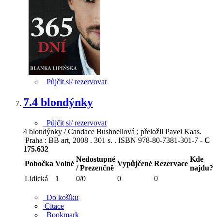
Půjčit si/ rezervovat
7.
4 blondýnky
Půjčit si/ rezervovat
4 blondýnky / Candace Bushnellová ; přeložil Pavel Kaas.
Praha : BB art, 2008 . 301 s. . ISBN 978-80-7381-301-7 -
C
175.632
Nedostupné
Kde
Pobočka
Volné
Vypůjčené
Rezervace
/ Prezenčně
najdu?
Lidická
1
0/0
0
0
Do košíku
Citace
Bookmark