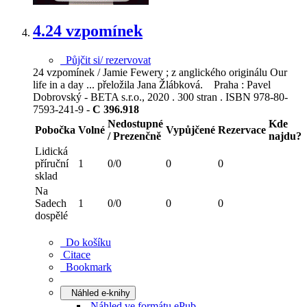
4.
24 vzpomínek
Půjčit si/ rezervovat
24 vzpomínek / Jamie Fewery ; z anglického originálu Our
life in a day ... přeložila Jana Žlábková. Praha : Pavel
Dobrovský - BETA s.r.o., 2020 . 300 stran . ISBN 978-80-
7593-241-9 -
C 396.918
Nedostupné
Kde
Pobočka
Volné
Vypůjčené
Rezervace
/ Prezenčně
najdu?
Lidická
příruční
1
0/0
0
0
sklad
Na
Sadech
1
0/0
0
0
dospělé
Do košíku
Citace
Bookmark
Náhled e-knihy
Náhled ve formátu
ePub