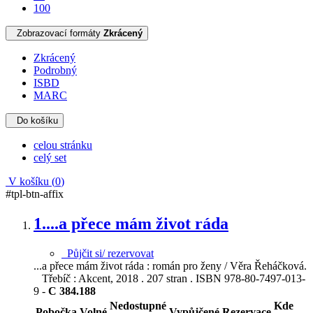
100
Zobrazovací formáty
Zkrácený
Zkrácený
Podrobný
ISBD
MARC
Do košíku
celou stránku
celý set
V košíku (
0
)
#tpl-btn-affix
1.
...a přece mám život ráda
Půjčit si/ rezervovat
...a přece mám život ráda : román pro ženy / Věra Řeháčková.
Třebíč : Akcent, 2018 . 207 stran . ISBN 978-80-7497-013-
9 -
C 384.188
Nedostupné
Kde
Pobočka
Volné
Vypůjčené
Rezervace