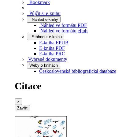
Bookmark
Půjčit si e-knihu
Náhled e-knihy
Náhled ve formátu
PDF
Náhled ve formátu
ePub
Stáhnout e-knihu
E-kniha EPUB
E-kniha PDF
E-kniha PRC
Vybrané dokumenty
Weby o knihách
Československá bibliografická databáze
Citace
×
Zavřít