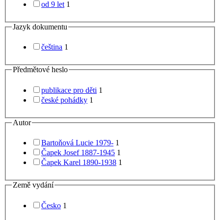
od 9 let
1
Jazyk dokumentu
čeština
1
Předmětové heslo
publikace pro děti
1
české pohádky
1
Autor
Bartoňová Lucie 1979-
1
Čapek Josef 1887-1945
1
Čapek Karel 1890-1938
1
Země vydání
Česko
1