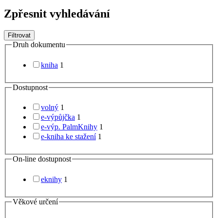
Zpřesnit vyhledávání
Filtrovat
Druh dokumentu
kniha
1
Dostupnost
volný
1
e-výpůjčka
1
e-výp. PalmKnihy
1
e-kniha ke stažení
1
On-line dostupnost
eknihy
1
Věkové určení