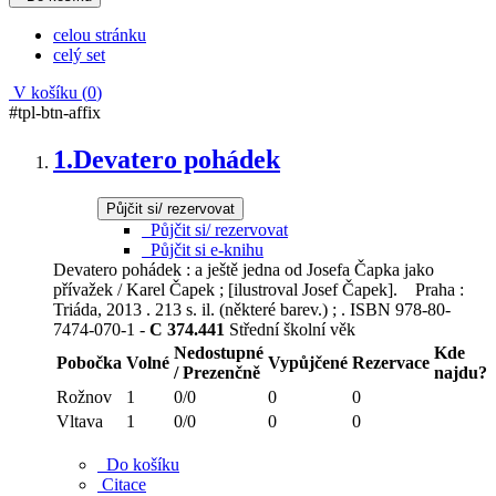
celou stránku
celý set
V košíku (
0
)
#tpl-btn-affix
1.
Devatero pohádek
Půjčit si/ rezervovat
Půjčit si/ rezervovat
Půjčit si e-knihu
Devatero pohádek : a ještě jedna od Josefa Čapka jako
přívažek / Karel Čapek ; [ilustroval Josef Čapek]. Praha :
Triáda, 2013 . 213 s. il. (některé barev.) ; . ISBN 978-80-
7474-070-1 -
C 374.441
Střední školní věk
Nedostupné
Kde
Pobočka
Volné
Vypůjčené
Rezervace
/ Prezenčně
najdu?
Rožnov
1
0/0
0
0
Vltava
1
0/0
0
0
Do košíku
Citace