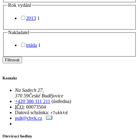
Rok vydání
2013
1
Nakladatel
triáda
1
Filtrovat
Kontakt
Na Sadech 27
,
370 59
České Budějovice
+420 386 111 211
(ústředna)
IČO
: 00073504
Datová schránka:
r7ukktd
pult@cbvk.cz
Otevírací hodiny