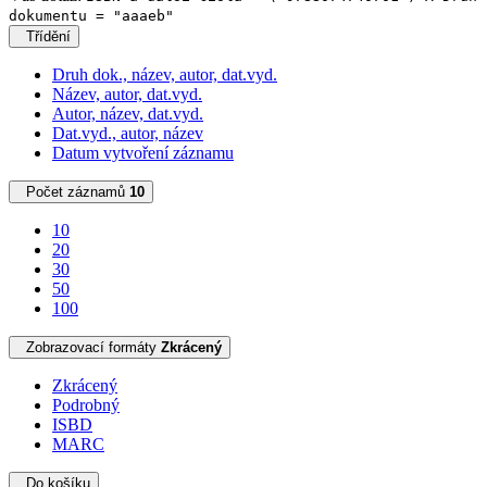
dokumentu = "aaaeb"
Třídění
Druh dok., název, autor, dat.vyd.
Název, autor, dat.vyd.
Autor, název, dat.vyd.
Dat.vyd., autor, název
Datum vytvoření záznamu
Počet záznamů
10
10
20
30
50
100
Zobrazovací formáty
Zkrácený
Zkrácený
Podrobný
ISBD
MARC
Do košíku