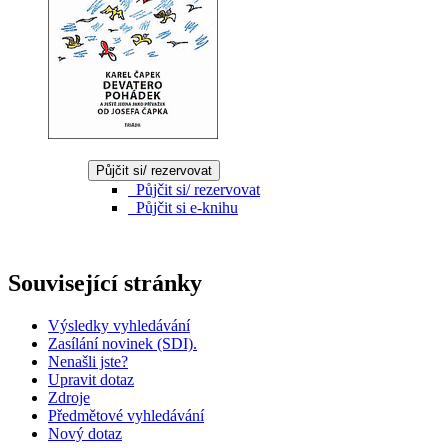
Půjčit si/ rezervovat
Půjčit si/ rezervovat
Půjčit si e-knihu
Související stránky
Výsledky vyhledávání
Zasílání novinek (SDI).
Nenašli jste?
Upravit dotaz
Zdroje
Předmětové vyhledávání
Nový dotaz