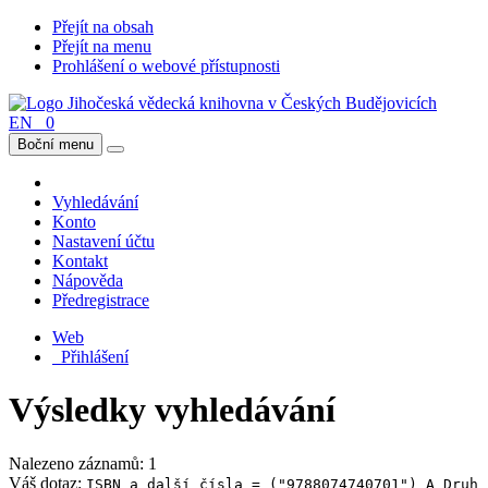
Přejít na obsah
Přejít na menu
Prohlášení o webové přístupnosti
EN
0
Boční menu
Vyhledávání
Konto
Nastavení účtu
Kontakt
Nápověda
Předregistrace
Web
Přihlášení
Výsledky vyhledávání
Nalezeno záznamů: 1
Váš dotaz:
ISBN a další čísla = ("9788074740701") A Druh