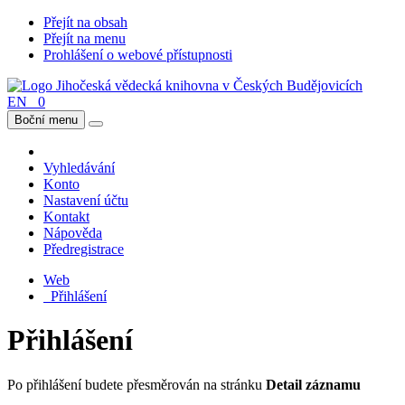
Přejít na obsah
Přejít na menu
Prohlášení o webové přístupnosti
EN
0
Boční menu
Vyhledávání
Konto
Nastavení účtu
Kontakt
Nápověda
Předregistrace
Web
Přihlášení
Přihlášení
Po přihlášení budete přesměrován na stránku
Detail záznamu