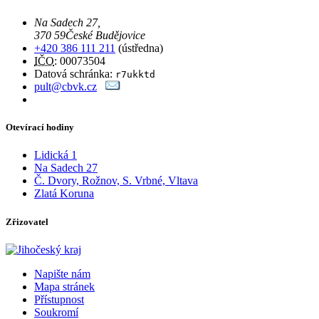
Na Sadech 27
,
370 59
České Budějovice
+420 386 111 211
(ústředna)
IČO
: 00073504
Datová schránka:
r7ukktd
pult@cbvk.cz
Otevírací hodiny
Lidická 1
Na Sadech 27
Č. Dvory, Rožnov, S. Vrbné, Vltava
Zlatá Koruna
Zřizovatel
Napište nám
Mapa stránek
Přístupnost
Soukromí