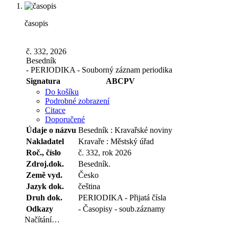
časopis
č. 332, 2026
Besedník
- PERIODIKA - Souborný záznam periodika
Signatura
ABCPV
Do košíku
Podrobné zobrazení
Citace
Doporučené
Údaje o názvu
Besedník : Kravařské noviny
Nakladatel
Kravaře : Městský úřad
Roč., číslo
č. 332, rok 2026
Zdroj.dok.
Besedník.
Země vyd.
Česko
Jazyk dok.
čeština
Druh dok.
PERIODIKA - Přijatá čísla
Odkazy
- Časopisy - soub.záznamy
Načítání…