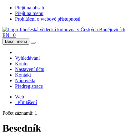
Přejít na obsah
Přejít na menu
Prohlášení o webové přístupnosti
EN
0
Boční menu
Vyhledávání
Konto
Nastavení účtu
Kontakt
Nápověda
Předregistrace
Web
Přihlášení
Počet záznamů: 1
Besedník