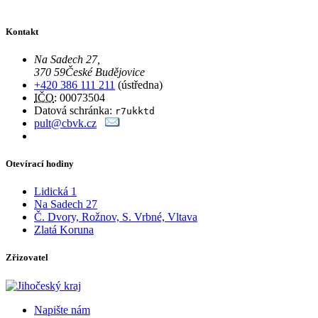
Kontakt
Na Sadech 27
,
370 59
České Budějovice
+420 386 111 211
(ústředna)
IČO
: 00073504
Datová schránka:
r7ukktd
pult@cbvk.cz
Otevírací hodiny
Lidická 1
Na Sadech 27
Č. Dvory, Rožnov, S. Vrbné, Vltava
Zlatá Koruna
Zřizovatel
Napište nám