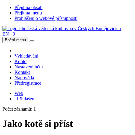
Přejít na obsah
Přejít na menu
Prohlášení o webové přístupnosti
EN
0
Boční menu
Vyhledávání
Konto
Nastavení účtu
Kontakt
Nápověda
Předregistrace
Web
Přihlášení
Počet záznamů: 1
Jako kotě si příst