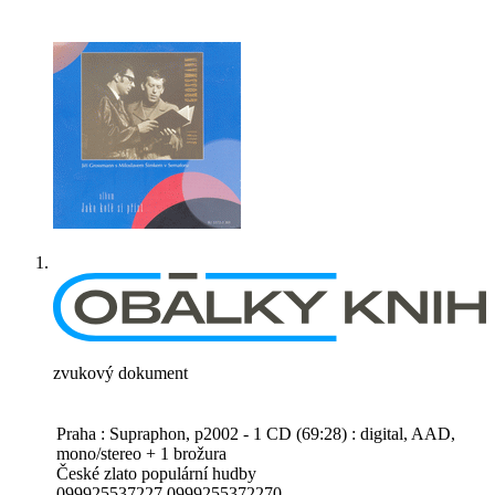
zvukový dokument
Praha : Supraphon, p2002 - 1 CD (69:28) : digital, AAD,
mono/stereo + 1 brožura
České zlato populární hudby
099925537227 0999255372270