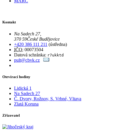
MARC
Kontakt
Na Sadech 27
,
370 59
České Budějovice
+420 386 111 211
(ústředna)
IČO
: 00073504
Datová schránka:
r7ukktd
pult@cbvk.cz
Otevírací hodiny
Lidická 1
Na Sadech 27
Č. Dvory, Rožnov, S. Vrbné, Vltava
Zlatá Koruna
Zřizovatel