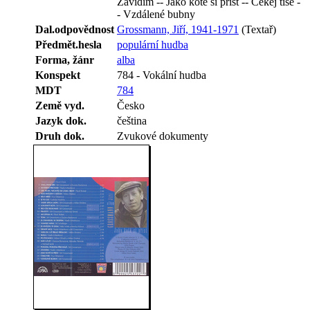
Závidím -- Jako kotě si příst -- Čekej tiše -
- Vzdálené bubny
Dal.odpovědnost
Grossmann, Jiří, 1941-1971
(Textař)
Předmět.hesla
populární hudba
Forma, žánr
alba
Konspekt
784 - Vokální hudba
MDT
784
Země vyd.
Česko
Jazyk dok.
čeština
Druh dok.
Zvukové dokumenty