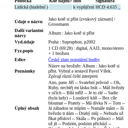
Pobočka
Kde najdu?
Info
Signatura
Lidická (hudební )
k vypůjčení
HCD 4.635
Jako kotě si příst [zvukový záznam] /
Údaje o názvu
Grossmann
Další variantní
Album : Jako kotě si příst
názvy
Vyd.údaje
Praha : Supraphon, p2002
1 CD (69:28) : digital, AAD, mono/stereo
Fyz.popis
+ 1 brožura
Edice
České zlato populární hudby
Název na brožuře: Album : Jako kotě si
Poznámky
příst. Vybral a sestavil Pavel Víšek.
Zpívají různí čeští interpreti
Ano, pane Jiří -- Svatební průvod -- Oh,
Ruby, nechtěj mi lásku brát -- Máš hvězdy
v očích -- Bílá mříž -- Je to zlé -- Sadie
(byla lady) -- Loudavý kůň -- Bez cíle
bloumat -- Pratety -- Má dívka N -- Tom --
Úplný obsah
Já záhadou se trápím -- Namále mám -- Já
hvězdu ti dám -- Drahý můj -- Nebudu už
říkat přísloví -- Skála -- Po půlnoci -- Máš
už jít -- Podzim, podzim přichází --