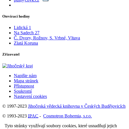
Otevírací hodiny
Lidická 1
Na Sadech 27
Č. Dvory, Rožnov, S. Vrbné, Vltava
Zlatá Koruna
Zřizovatel
Napište nám
Mapa stránek
Přístupnost
Soukromí
Nastavení cookies
© 1997-2023
Jihočeská vědecká knihovna v Českých Budějovicích
© 1993-2023
IPAC
-
Cosmotron Bohemia, s.r.o.
Tyto stránky využívají soubory cookies, které usnadňují jejich