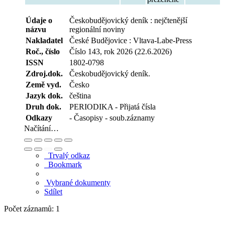
Údaje o
Českobudějovický deník : nejčtenější
názvu
regionální noviny
Nakladatel
České Budějovice : Vltava-Labe-Press
Roč., číslo
Číslo 143, rok 2026 (22.6.2026)
ISSN
1802-0798
Zdroj.dok.
Českobudějovický deník.
Země vyd.
Česko
Jazyk dok.
čeština
Druh dok.
PERIODIKA - Přijatá čísla
Odkazy
- Časopisy - soub.záznamy
Načítání…
Trvalý odkaz
Bookmark
Vybrané dokumenty
Sdílet
Počet záznamů: 1