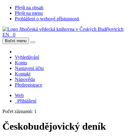
Přejít na obsah
Přejít na menu
Prohlášení o webové přístupnosti
EN
0
Boční menu
Vyhledávání
Konto
Nastavení účtu
Kontakt
Nápověda
Předregistrace
Web
Přihlášení
Počet záznamů: 1
Českobudějovický deník