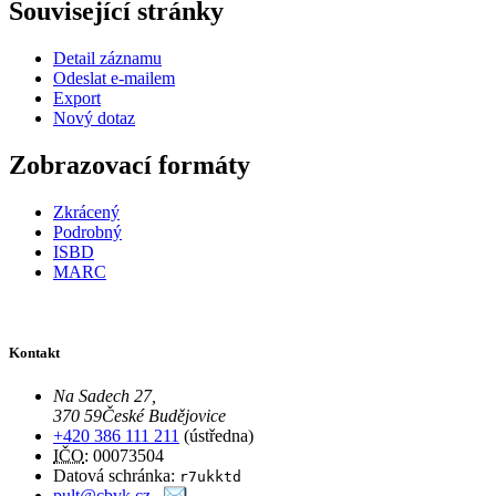
Související stránky
Detail záznamu
Odeslat e-mailem
Export
Nový dotaz
Zobrazovací formáty
Zkrácený
Podrobný
ISBD
MARC
Kontakt
Na Sadech 27
,
370 59
České Budějovice
+420 386 111 211
(ústředna)
IČO
: 00073504
Datová schránka:
r7ukktd
pult@cbvk.cz