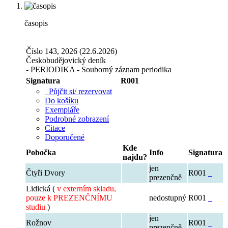
časopis
Číslo 143, 2026 (22.6.2026)
Českobudějovický deník
- PERIODIKA - Souborný záznam periodika
Signatura
R001
Půjčit si/ rezervovat
Do košíku
Exempláře
Podrobné zobrazení
Citace
Doporučené
Kde
Pobočka
Info
Signatura
najdu?
jen
Čtyři Dvory
R001
prezenčně
Lidická (
v externím skladu,
pouze k PREZENČNÍMU
nedostupný
R001
studiu
)
jen
Rožnov
R001
prezenčně