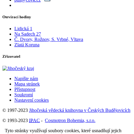
Otevírací hodiny
Lidická 1
Na Sadech 27
Č. Dvory, Rožnov, S. Vrbné, Vltava
Zlatá Koruna
Zřizovatel
Napište nám
Mapa stránek
Přístupnost
Soukromí
Nastavení cookies
© 1997-2023
Jihočeská vědecká knihovna v Českých Budějovicích
© 1993-2023
IPAC
-
Cosmotron Bohemia, s.r.o.
Tyto stránky využívají soubory cookies, které usnadňují jejich