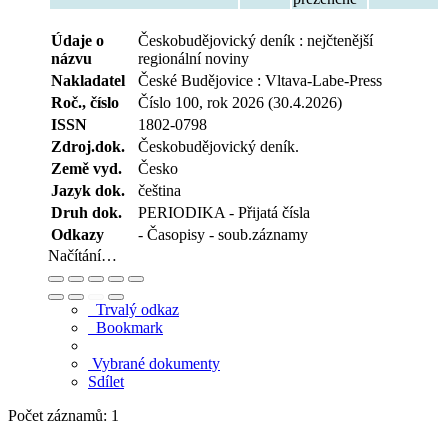
Údaje o
Českobudějovický deník : nejčtenější
názvu
regionální noviny
Nakladatel
České Budějovice : Vltava-Labe-Press
Roč., číslo
Číslo 100, rok 2026 (30.4.2026)
ISSN
1802-0798
Zdroj.dok.
Českobudějovický deník.
Země vyd.
Česko
Jazyk dok.
čeština
Druh dok.
PERIODIKA - Přijatá čísla
Odkazy
- Časopisy - soub.záznamy
Načítání…
Trvalý odkaz
Bookmark
Vybrané dokumenty
Sdílet
Počet záznamů: 1