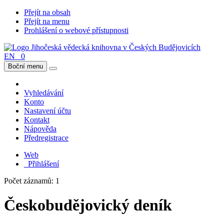
Přejít na obsah
Přejít na menu
Prohlášení o webové přístupnosti
EN
0
Boční menu
Vyhledávání
Konto
Nastavení účtu
Kontakt
Nápověda
Předregistrace
Web
Přihlášení
Počet záznamů: 1
Českobudějovický deník