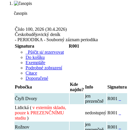
časopis
Číslo 100, 2026 (30.4.2026)
Českobudějovický deník
- PERIODIKA - Souborný záznam periodika
Signatura
R001
Půjčit si/ rezervovat
Do košíku
Exempláře
Podrobné zobrazení
Citace
Doporučené
Kde
Pobočka
Info
Signatura
najdu?
jen
Čtyři Dvory
R001
prezenčně
Lidická (
v externím skladu,
pouze k PREZENČNÍMU
nedostupný
R001
studiu
)
jen
Rožnov
R001
prezenčně