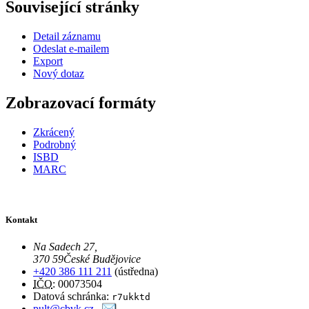
Související stránky
Detail záznamu
Odeslat e-mailem
Export
Nový dotaz
Zobrazovací formáty
Zkrácený
Podrobný
ISBD
MARC
Kontakt
Na Sadech 27
,
370 59
České Budějovice
+420 386 111 211
(ústředna)
IČO
: 00073504
Datová schránka:
r7ukktd
pult@cbvk.cz