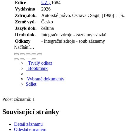
Edice
ÚZ ;
1684
Vydáváno
2026
Zdroj.dok.
Autorské právo. Ostrava : Sagit, [1996]-. - S..
Země vyd.
Česko
Jazyk dok.
čeština
Druh dok.
Integrační zdroje - záznamy svazků
Odkazy
- Integrační zdroje - soub.záznamy
Načítání…
Trvalý odkaz
Bookmark
Vybrané dokumenty
Sdílet
Počet záznamů: 1
Související stránky
Detail záznamu
Odeslat e-mailem