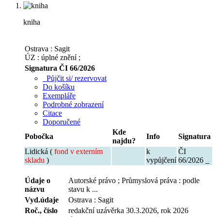
kniha
Ostrava : Sagit
ÚZ : úplné znění ;
Signatura
ČI 66/2026
Půjčit si/ rezervovat
Do košíku
Exempláře
Podrobné zobrazení
Citace
Doporučené
Kde
Pobočka
Info
Signatura
najdu?
Lidická (
fond v externím
k
ČI
skladu
)
vypůjčení
66/2026
Údaje o
Autorské právo ; Průmyslová práva : podle
názvu
stavu k ...
Vyd.údaje
Ostrava : Sagit
Roč., číslo
redakční uzávěrka 30.3.2026, rok 2026