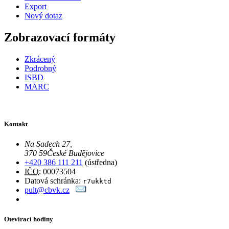
Export
Nový dotaz
Zobrazovací formáty
Zkrácený
Podrobný
ISBD
MARC
Kontakt
Na Sadech 27
,
370 59
České Budějovice
+420 386 111 211
(ústředna)
IČO
: 00073504
Datová schránka:
r7ukktd
pult@cbvk.cz
Otevírací hodiny