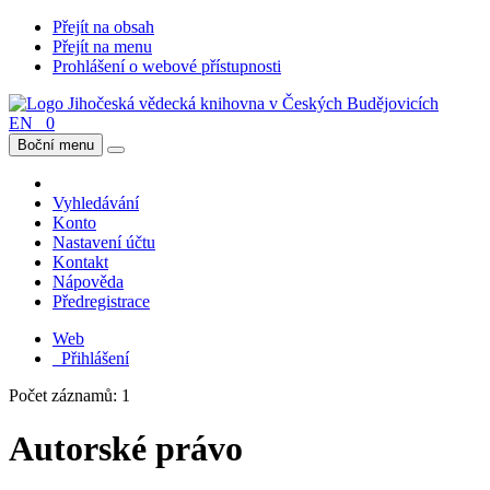
Přejít na obsah
Přejít na menu
Prohlášení o webové přístupnosti
EN
0
Boční menu
Vyhledávání
Konto
Nastavení účtu
Kontakt
Nápověda
Předregistrace
Web
Přihlášení
Počet záznamů: 1
Autorské právo