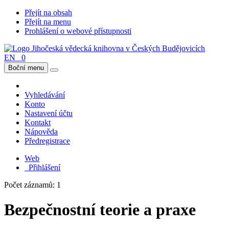
Přejít na obsah
Přejít na menu
Prohlášení o webové přístupnosti
EN
0
Boční menu
Vyhledávání
Konto
Nastavení účtu
Kontakt
Nápověda
Předregistrace
Web
Přihlášení
Počet záznamů: 1
Bezpečnostní teorie a praxe