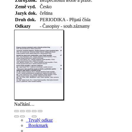
Zdroj.dok.
Bezpečnostní teorie a praxe.
Země vyd.
Česko
Jazyk dok.
čeština
Druh dok.
PERIODIKA - Přijatá čísla
Odkazy
- Časopisy - soub.záznamy
Načítání…
Trvalý odkaz
Bookmark