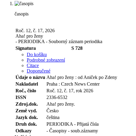
časopis
Roč. 12, č. 17, 2026
Aha! pro ženy
- PERIODIKA - Souborný záznam periodika
Signatura
S 728
Do košíku
Podrobné zobrazení
Citace
Doporučené
Údaje o názvu
Aha! pro ženy : od Aniček po Zdeny
Nakladatel
Praha : Czech News Center
Roč., číslo
Roč. 12, č. 17, rok 2026
ISSN
2336-6532
Zdroj.dok.
Aha! pro ženy.
Země vyd.
Česko
Jazyk dok.
čeština
Druh dok.
PERIODIKA - Přijatá čísla
Odkazy
- Časopisy - soub.záznamy