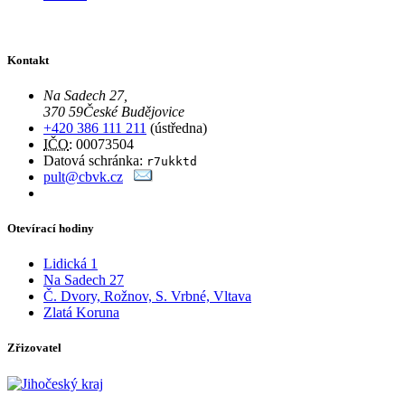
Kontakt
Na Sadech 27
,
370 59
České Budějovice
+420 386 111 211
(ústředna)
IČO
: 00073504
Datová schránka:
r7ukktd
pult@cbvk.cz
Otevírací hodiny
Lidická 1
Na Sadech 27
Č. Dvory, Rožnov, S. Vrbné, Vltava
Zlatá Koruna
Zřizovatel