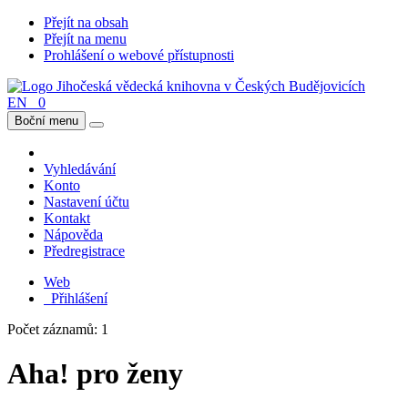
Přejít na obsah
Přejít na menu
Prohlášení o webové přístupnosti
EN
0
Boční menu
Vyhledávání
Konto
Nastavení účtu
Kontakt
Nápověda
Předregistrace
Web
Přihlášení
Počet záznamů: 1
Aha! pro ženy