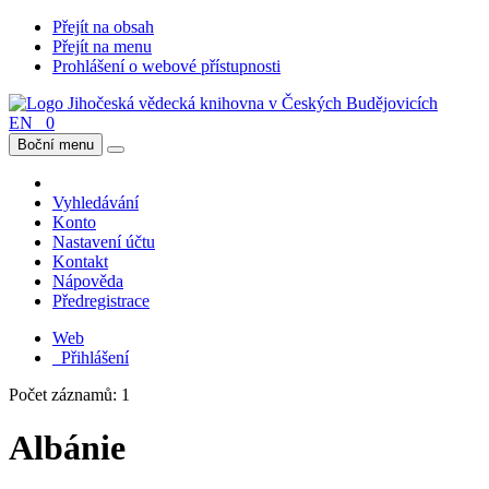
Přejít na obsah
Přejít na menu
Prohlášení o webové přístupnosti
EN
0
Boční menu
Vyhledávání
Konto
Nastavení účtu
Kontakt
Nápověda
Předregistrace
Web
Přihlášení
Počet záznamů: 1
Albánie