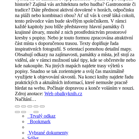
historie? Zajímá vás architektura nebo hudba? Gastronomie či
tradice? Dáte přednost aktivní dovolené v horách, odpočinku
na pláži nebo kombinaci obou? Ať už vás k cestě láká cokoli,
tento průvodce vám bude skvělým společníkem. V rámci
každé kapitoly jsou blíže představeny hlavní památky či
krajinné útvary, mnohé z nich prostřednictvím prostorové
kresby s popisy. Nebo je touto formou zpracována atraktivní
část místa s doporučenou trasou. Texty doplňuje řada
inspirativních fotografií. S orientací pomohou detailní mapy.
Obsahují odkazy na zajímavosti, památky a místa, jež stojí za
vidění, ale v rámci možností také tipy, kde se občerstvíte nebo
kde nakoupíte. Na jiných mapách najdete trasy výletů s
popisy. Snadno se tak zorientujete a svůj čas maximálně
využijete k objevování skvostů. Na konci knihy najdete řadu
praktických a aktuálních informací, které nemusíte pracně
hledat na webu. Počínaje dopravou a konče voláním v nouzi.
Zdroj anotace:
Web obalkyknih.cz
Načítání…
Trvalý odkaz
Bookmark
Vybrané dokumenty
Sdílet