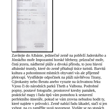
Zavítejte do Albánie, jedinečné země na pobřeží Jaderského a
Jónského moře Impozantní horské hřebeny, průzračné moře,
čistá jezera, nádherné pláže a divoká příroda, to jsou hlavní
albánské trumfy, které do země přitahují tisíce turistů. Barvitá
kultura a pohostinnost místních obyvatel vás ale příjemně
překvapí. Vystřídejte odpočinek na pláži návštěvou Tirany,
Gjirokastry nebo Beratu anebo vyrazte na úchvatnou řeku
Vjosu či do národních parků Theth a Valbona. Podrobné
popisy, poutavé fotografie, prostorové kresby památek,
praktické mapy i řada tipů vám pomohou k sestavení
perfektního itineráře, pokud se vám zrovna nebudou hodit ty,
které najdete v průvodci. Země nabízí řadu lákadel, stačí si jen
vybrat, na co zaměříte svoji pozornost. Vydáte se po stopách