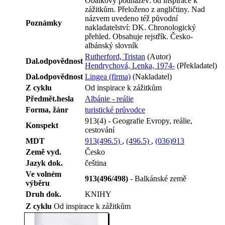
Obálkový podnázev: od inspirace k
zážitkům. Přeloženo z angličtiny. Nad
názvem uvedeno též původní
Poznámky
nakladatelství: DK. Chronologický
přehled. Obsahuje rejstřík. Česko-
albánský slovník
Rutherford, Tristan
(Autor)
Dal.odpovědnost
Hendrychová, Lenka, 1974-
(Překladatel)
Dal.odpovědnost
Lingea (firma)
(Nakladatel)
Z cyklu
Od inspirace k zážitkům
Předmět.hesla
Albánie - reálie
Forma, žánr
turistické průvodce
913(4) - Geografie Evropy, reálie,
Konspekt
cestování
MDT
913(496.5)
,
(496.5)
,
(036)913
Země vyd.
Česko
Jazyk dok.
čeština
Ve volném
913(496/498)
- Balkánské země
výběru
Druh dok.
KNIHY
Z cyklu
Od inspirace k zážitkům