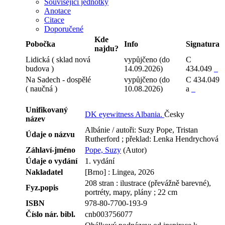
Související jednotky
Anotace
Citace
Doporučené
Kde
Pobočka
Info
Signatura
najdu?
Lidická ( sklad nová
vypůjčeno (do
C
budova )
14.09.2026)
434.049
Na Sadech - dospělé
vypůjčeno (do
C 434.049
( naučná )
10.08.2026)
a
Unifikovaný
DK eyewitness Albania.
Česky
název
Albánie / autoři: Suzy Pope, Tristan
Údaje o názvu
Rutherford ; překlad: Lenka Hendrychová
Záhlaví-jméno
Pope, Suzy
(Autor)
Údaje o vydání
1. vydání
Nakladatel
[Brno] : Lingea, 2026
208 stran : ilustrace (převážně barevné),
Fyz.popis
portréty, mapy, plány ; 22 cm
ISBN
978-80-7700-193-9
Číslo nár. bibl.
cnb003756077