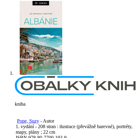
kniha
Pope, Suzy
- Autor
1. vydání - 208 stran : ilustrace (převážně barevné), portréty,
mapy, plány ; 22 cm
ISBN 978-80-7700-193-9