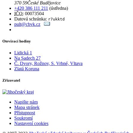
370 59
České Budějovice
+420 386 111 211
(ústředna)
IČO
: 00073504
Datová schránka:
r7ukktd
pult@cbvk.cz
Otevírací hodiny
Lidická 1
Na Sadech 27
Č. Dvory, Rožnov, S. Vrbné, Vltava
Zlatá Koruna
Zřizovatel
Napište nám
Mapa stránek
Přístupnost
Soukromí
Nastavení cookies