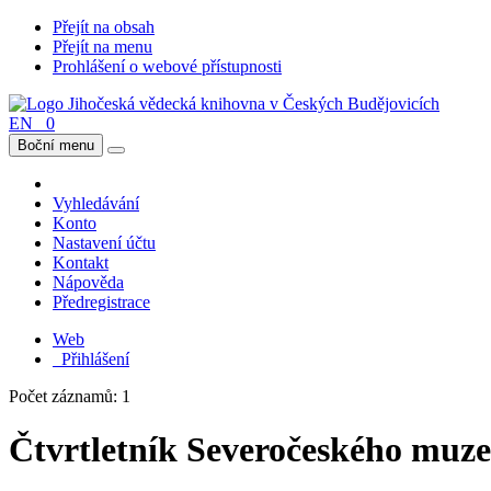
Přejít na obsah
Přejít na menu
Prohlášení o webové přístupnosti
EN
0
Boční menu
Vyhledávání
Konto
Nastavení účtu
Kontakt
Nápověda
Předregistrace
Web
Přihlášení
Počet záznamů: 1
Čtvrtletník Severočeského muze