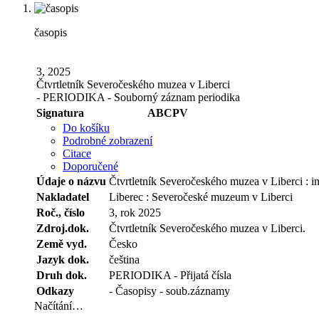
časopis
3, 2025
Čtvrtletník Severočeského muzea v Liberci
- PERIODIKA - Souborný záznam periodika
Signatura
ABCPV
Do košíku
Podrobné zobrazení
Citace
Doporučené
Údaje o názvu
Čtvrtletník Severočeského muzea v Liberci : 
Nakladatel
Liberec : Severočeské muzeum v Liberci
Roč., číslo
3, rok 2025
Zdroj.dok.
Čtvrtletník Severočeského muzea v Liberci.
Země vyd.
Česko
Jazyk dok.
čeština
Druh dok.
PERIODIKA - Přijatá čísla
Odkazy
- Časopisy - soub.záznamy
Načítání…