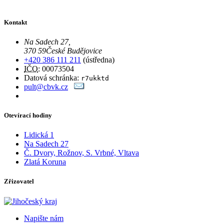
Kontakt
Na Sadech 27
,
370 59
České Budějovice
+420 386 111 211
(ústředna)
IČO
: 00073504
Datová schránka:
r7ukktd
pult@cbvk.cz
Otevírací hodiny
Lidická 1
Na Sadech 27
Č. Dvory, Rožnov, S. Vrbné, Vltava
Zlatá Koruna
Zřizovatel
Napište nám