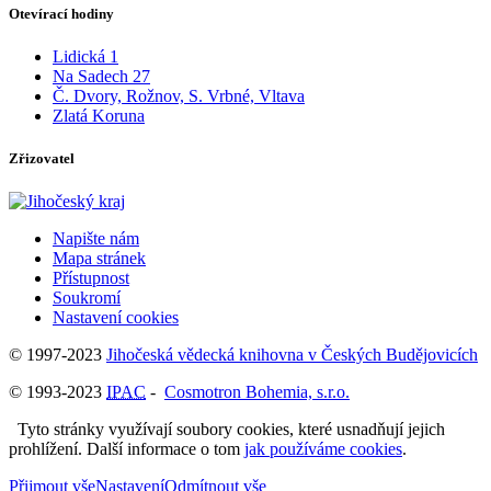
Otevírací hodiny
Lidická 1
Na Sadech 27
Č. Dvory, Rožnov, S. Vrbné, Vltava
Zlatá Koruna
Zřizovatel
Napište nám
Mapa stránek
Přístupnost
Soukromí
Nastavení cookies
© 1997-2023
Jihočeská vědecká knihovna v Českých Budějovicích
© 1993-2023
IPAC
-
Cosmotron Bohemia, s.r.o.
Tyto stránky využívají soubory cookies, které usnadňují jejich
prohlížení. Další informace o tom
jak používáme cookies
.
Přijmout vše
Nastavení
Odmítnout vše