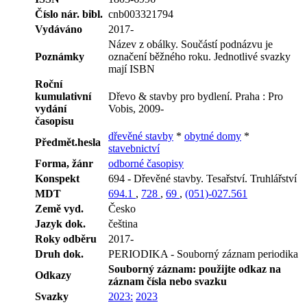
Číslo nár. bibl.
cnb003321794
Vydáváno
2017-
Název z obálky. Součástí podnázvu je
Poznámky
označení běžného roku. Jednotlivé svazky
mají ISBN
Roční
kumulativní
Dřevo & stavby pro bydlení. Praha : Pro
vydání
Vobis, 2009-
časopisu
dřevěné stavby
*
obytné domy
*
Předmět.hesla
stavebnictví
Forma, žánr
odborné časopisy
Konspekt
694 - Dřevěné stavby. Tesařství. Truhlářství
MDT
694.1
,
728
,
69
,
(051)-027.561
Země vyd.
Česko
Jazyk dok.
čeština
Roky odběru
2017-
Druh dok.
PERIODIKA - Souborný záznam periodika
Souborný záznam: použijte odkaz na
Odkazy
záznam čísla nebo svazku
Svazky
2023:
2023