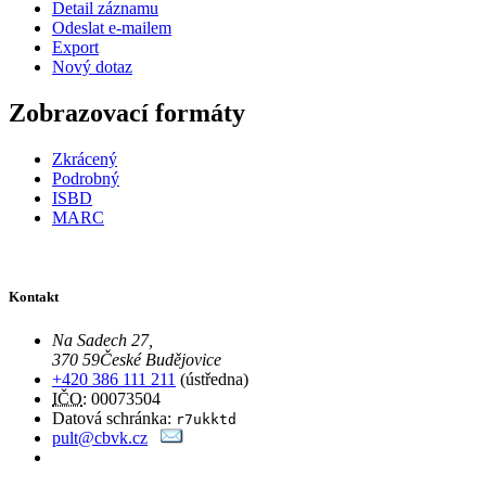
Detail záznamu
Odeslat e-mailem
Export
Nový dotaz
Zobrazovací formáty
Zkrácený
Podrobný
ISBD
MARC
Kontakt
Na Sadech 27
,
370 59
České Budějovice
+420 386 111 211
(ústředna)
IČO
: 00073504
Datová schránka:
r7ukktd
pult@cbvk.cz