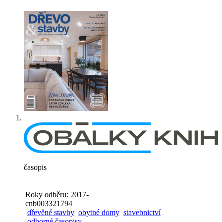
časopis
Roky odběru: 2017-
cnb003321794
dřevěné stavby
obytné domy
stavebnictví
odborné časopisy