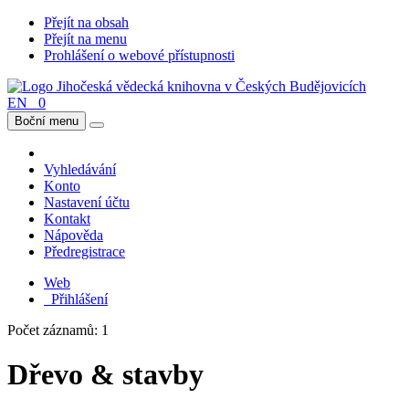
Přejít na obsah
Přejít na menu
Prohlášení o webové přístupnosti
EN
0
Boční menu
Vyhledávání
Konto
Nastavení účtu
Kontakt
Nápověda
Předregistrace
Web
Přihlášení
Počet záznamů: 1
Dřevo & stavby