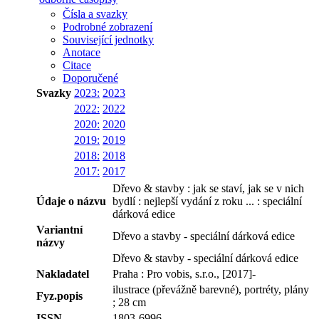
Čísla a svazky
Podrobné zobrazení
Související jednotky
Anotace
Citace
Doporučené
Svazky
2023:
2023
2022:
2022
2020:
2020
2019:
2019
2018:
2018
2017:
2017
Dřevo & stavby : jak se staví, jak se v nich
Údaje o názvu
bydlí : nejlepší vydání z roku ... : speciální
dárková edice
Variantní
Dřevo a stavby - speciální dárková edice
názvy
Dřevo & stavby - speciální dárková edice
Nakladatel
Praha : Pro vobis, s.r.o., [2017]-
ilustrace (převážně barevné), portréty, plány
Fyz.popis
; 28 cm
ISSN
1803-6996