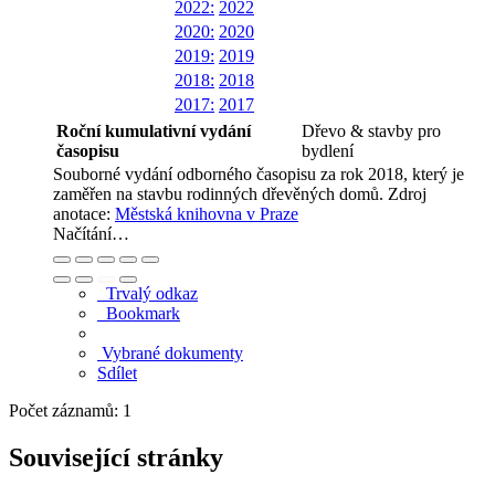
2022:
2022
2020:
2020
2019:
2019
2018:
2018
2017:
2017
Roční kumulativní vydání
Dřevo & stavby pro
časopisu
bydlení
Souborné vydání odborného časopisu za rok 2018, který je
zaměřen na stavbu rodinných dřevěných domů.
Zdroj
anotace:
Městská knihovna v Praze
Načítání…
Trvalý odkaz
Bookmark
Vybrané dokumenty
Sdílet
Počet záznamů: 1
Související stránky