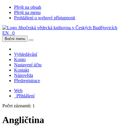
Přejít na obsah
Přejít na menu
Prohlášení o webové přístupnosti
EN
0
Boční menu
Vyhledávání
Konto
Nastavení účtu
Kontakt
Nápověda
Předregistrace
Web
Přihlášení
Počet záznamů: 1
Angličtina