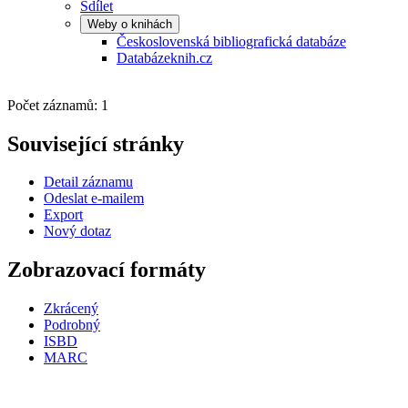
Sdílet
Weby o knihách
Československá bibliografická databáze
Databázeknih.cz
Počet záznamů: 1
Související stránky
Detail záznamu
Odeslat e-mailem
Export
Nový dotaz
Zobrazovací formáty
Zkrácený
Podrobný
ISBD
MARC