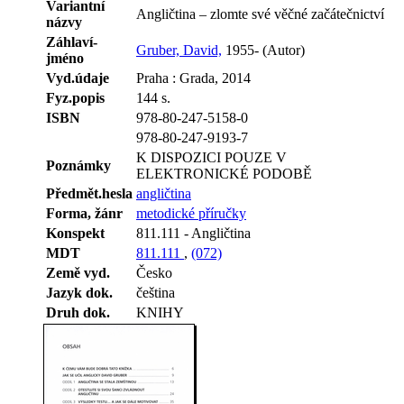
Variantní
Angličtina – zlomte své věčné začátečnictví
názvy
Záhlaví-
Gruber, David,
1955- (Autor)
jméno
Vyd.údaje
Praha : Grada, 2014
Fyz.popis
144 s.
ISBN
978-80-247-5158-0
978-80-247-9193-7
K DISPOZICI POUZE V
Poznámky
ELEKTRONICKÉ PODOBĚ
Předmět.hesla
angličtina
Forma, žánr
metodické příručky
Konspekt
811.111 - Angličtina
MDT
811.111
,
(072)
Země vyd.
Česko
Jazyk dok.
čeština
Druh dok.
KNIHY