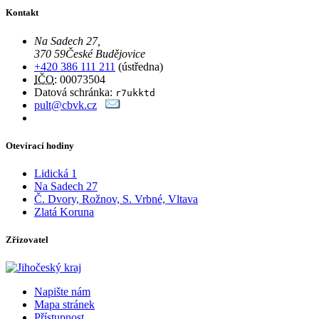
Kontakt
Na Sadech 27
,
370 59
České Budějovice
+420 386 111 211
(ústředna)
IČO
: 00073504
Datová schránka:
r7ukktd
pult@cbvk.cz
Otevírací hodiny
Lidická 1
Na Sadech 27
Č. Dvory, Rožnov, S. Vrbné, Vltava
Zlatá Koruna
Zřizovatel
Napište nám
Mapa stránek
Přístupnost