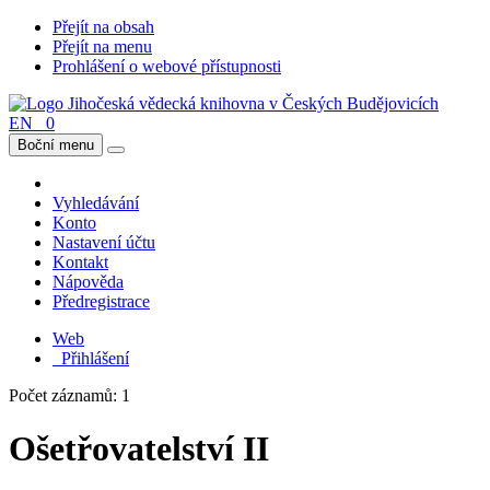
Přejít na obsah
Přejít na menu
Prohlášení o webové přístupnosti
EN
0
Boční menu
Vyhledávání
Konto
Nastavení účtu
Kontakt
Nápověda
Předregistrace
Web
Přihlášení
Počet záznamů: 1
Ošetřovatelství II