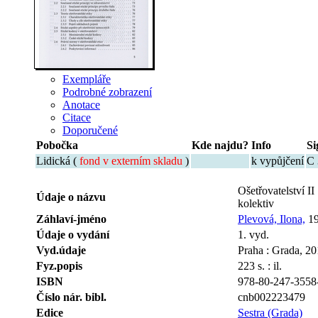
Exempláře
Podrobné zobrazení
Anotace
Citace
Doporučené
Pobočka
Kde najdu?
Info
Si
Lidická (
fond v externím skladu
)
k vypůjčení
C 
Ošetřovatelství II
Údaje o názvu
kolektiv
Záhlaví-jméno
Plevová, Ilona,
19
Údaje o vydání
1. vyd.
Vyd.údaje
Praha : Grada, 20
Fyz.popis
223 s. : il.
ISBN
978-80-247-3558
Číslo nár. bibl.
cnb002223479
Edice
Sestra (Grada)