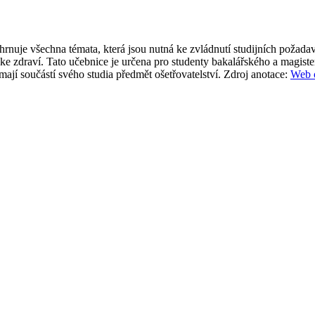
ahrnuje všechna témata, která jsou nutná ke zvládnutí studijních požad
va ke zdraví. Tato učebnice je určena pro studenty bakalářského a magis
mají součástí svého studia předmět ošetřovatelství.
Zdroj anotace:
Web 