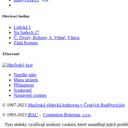
Otevírací hodiny
Lidická 1
Na Sadech 27
Č. Dvory, Rožnov, S. Vrbné, Vltava
Zlatá Koruna
Zřizovatel
Napište nám
Mapa stránek
Přístupnost
Soukromí
Nastavení cookies
© 1997-2023
Jihočeská vědecká knihovna v Českých Budějovicích
© 1993-2023
IPAC
-
Cosmotron Bohemia, s.r.o.
Tyto stránky využívají soubory cookies, které usnadňují jejich prohl