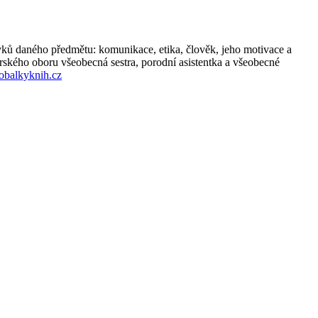
avků daného předmětu: komunikace, etika, člověk, jeho motivace a
terského oboru všeobecná sestra, porodní asistentka a všeobecné
obalkyknih.cz