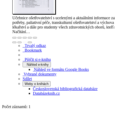
Učebnice ošetřovatelství s ucelenými a aktuálními informace z
potřeby, paliativní péče, transkulturní ošetřovatelství a výcho
lékařství a dále pro studenty všech zdravotnických oborů, kteří 
Načítání…
Trvalý odkaz
Bookmark
Půjčit si e-knihu
Náhled e-knihy
Náhled ve formátu Google Books
Vybrané dokumenty
Sdílet
Weby o knihách
Československá bibliografická databáze
Databázeknih.cz
Počet záznamů: 1