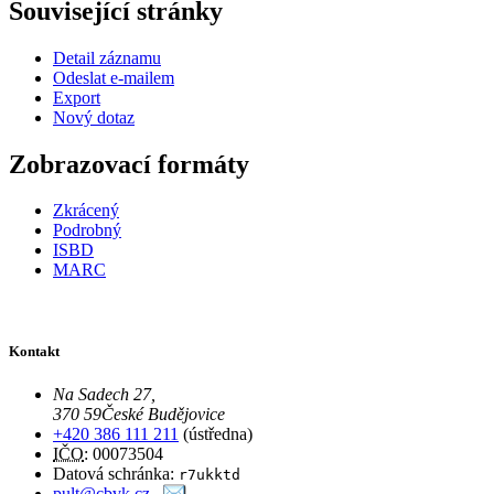
Související stránky
Detail záznamu
Odeslat e-mailem
Export
Nový dotaz
Zobrazovací formáty
Zkrácený
Podrobný
ISBD
MARC
Kontakt
Na Sadech 27
,
370 59
České Budějovice
+420 386 111 211
(ústředna)
IČO
: 00073504
Datová schránka:
r7ukktd
pult@cbvk.cz