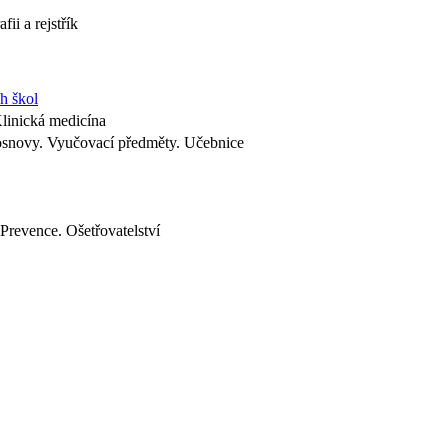
fii a rejstřík
h škol
Klinická medicína
osnovy. Vyučovací předměty. Učebnice
 Prevence. Ošetřovatelství