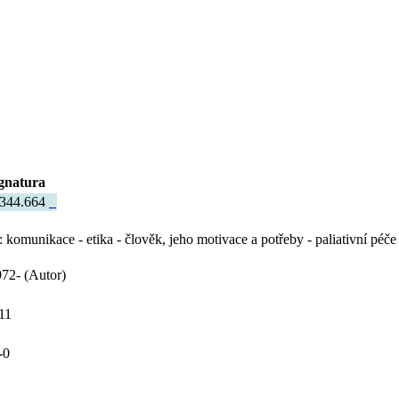
gnatura
344.664
 : komunikace - etika - člověk, jeho motivace a potřeby - paliativní péče
72- (Autor)
11
-0