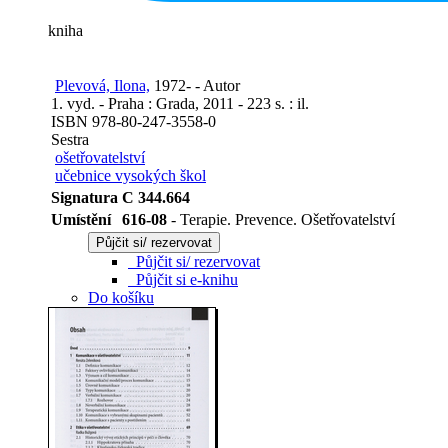
kniha
Plevová, Ilona,
1972- - Autor
1. vyd. - Praha : Grada, 2011 - 223 s. : il.
ISBN 978-80-247-3558-0
Sestra
ošetřovatelství
učebnice vysokých škol
Signatura
C 344.664
Umístění
616-08
- Terapie. Prevence. Ošetřovatelství
Půjčit si/ rezervovat
Půjčit si/ rezervovat
Půjčit si e-knihu
Do košíku