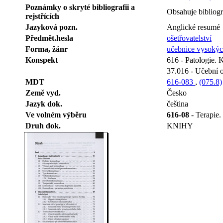
Poznámky o skryté bibliografii a
Obsahuje bibliogra
rejstřících
Jazyková pozn.
Anglické resumé
Předmět.hesla
ošetřovatelství
Forma, žánr
učebnice vysokýc
Konspekt
616 - Patologie. 
37.016 - Učební 
MDT
616-083
,
(075.8)
Země vyd.
Česko
Jazyk dok.
čeština
Ve volném výběru
616-08
- Terapie.
Druh dok.
KNIHY