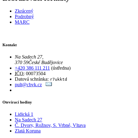
Zkrácený
Podrobný
MARC
Kontakt
Na Sadech 27
,
370 59
České Budějovice
+420 386 111 211
(ústředna)
IČO
: 00073504
Datová schránka:
r7ukktd
pult@cbvk.cz
Otevírací hodiny
Lidická 1
Na Sadech 27
Č. Dvory, Rožnov, S. Vrbné, Vltava
Zlatá Koruna