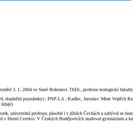
emřel 3. 1. 2004 ve Staré Boleslavi. ThDr., profesor teologické fakulty 
mrtí, doplnění poznámky) ; PNP-LA ; Kadlec, Jaroslav: Mistr Vojtěch R
é údaje)
orik, univerzitní profesor, působil i v jižních Čechách a zabýval se his
obil v Horní Cerekvi. V Českých Budějovicích studoval gymnázium a kně