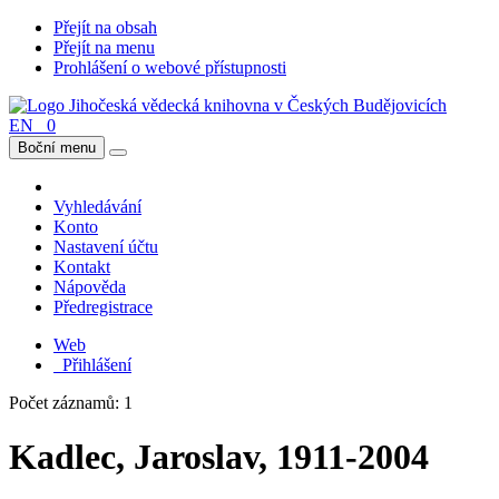
Přejít na obsah
Přejít na menu
Prohlášení o webové přístupnosti
EN
0
Boční menu
Vyhledávání
Konto
Nastavení účtu
Kontakt
Nápověda
Předregistrace
Web
Přihlášení
Počet záznamů: 1
Kadlec, Jaroslav, 1911-2004