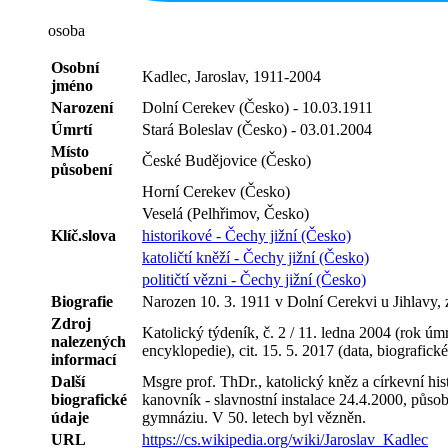
osoba
Osobní
Kadlec, Jaroslav, 1911-2004
jméno
Narození
Dolní Cerekev (Česko) - 10.03.1911
Úmrtí
Stará Boleslav (Česko) - 03.01.2004
Místo
České Budějovice (Česko)
působení
Horní Cerekev (Česko)
Veselá (Pelhřimov, Česko)
Klíč.slova
historikové - Čechy jižní (Česko)
katoličtí kněží - Čechy jižní (Česko)
političtí vězni - Čechy jižní (Česko)
Biografie
Narozen 10. 3. 1911 v Dolní Cerekvi u Jihlavy, z
Zdroj
Katolický týdeník, č. 2 / 11. ledna 2004 (rok ú
nalezených
encyklopedie), cit. 15. 5. 2017 (data, biografick
informací
Další
Msgre prof. ThDr., katolický kněz a církevní hist
biografické
kanovník - slavnostní instalace 24.4.2000, půs
údaje
gymnáziu. V 50. letech byl vězněn.
URL
https://cs.wikipedia.org/wiki/Jaroslav_Kadlec