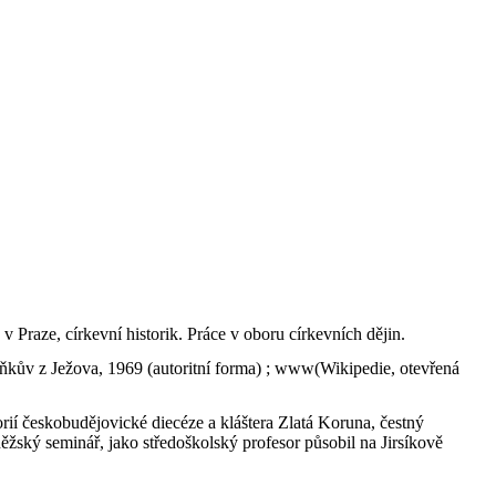
v Praze, církevní historik. Práce v oboru církevních dějin.
aňkův z Ježova, 1969 (autoritní forma) ; www(Wikipedie, otevřená
torií českobudějovické diecéze a kláštera Zlatá Koruna, čestný
žský seminář, jako středoškolský profesor působil na Jirsíkově