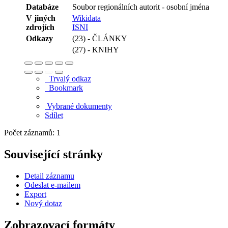
Databáze
Soubor regionálních autorit - osobní jména
V jiných
Wikidata
zdrojích
ISNI
Odkazy
(23) - ČLÁNKY
(27) - KNIHY
Trvalý odkaz
Bookmark
Vybrané dokumenty
Sdílet
Počet záznamů: 1
Související stránky
Detail záznamu
Odeslat e-mailem
Export
Nový dotaz
Zobrazovací formáty